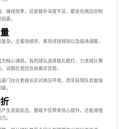
洞、锋线效率，还是替补深度不足，都会在两回合制
要因素。
较量
加复杂。主客场顺序、客场进球规则以及临场调整，
成为核心课题。有的球队选择稳扎稳打，力求将比赛
击，试图在首回合就奠定优势。
的豪门往往更擅长应对高压环境，而年轻球队若能保
突破。
转折
现产生连锁反应。晋级不仅带来信心提升，还能增强
动力。