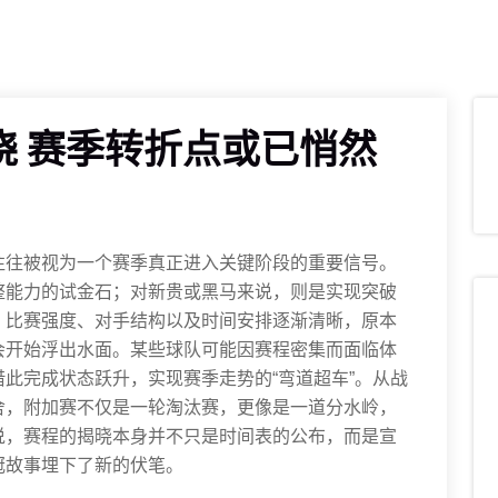
晓 赛季转折点或已悄然
往往被视为一个赛季真正进入关键阶段的重要信号。
整能力的试金石；对新贵或黑马来说，则是实现突破
，比赛强度、对手结构以及时间安排逐渐清晰，原本
会开始浮出水面。某些球队可能因赛程密集而面临体
此完成状态跃升，实现赛季走势的“弯道超车”。从战
舍，附加赛不仅是一轮淘汰赛，更像是一道分水岭，
说，赛程的揭晓本身并不只是时间表的公布，而是宣
冠故事埋下了新的伏笔。