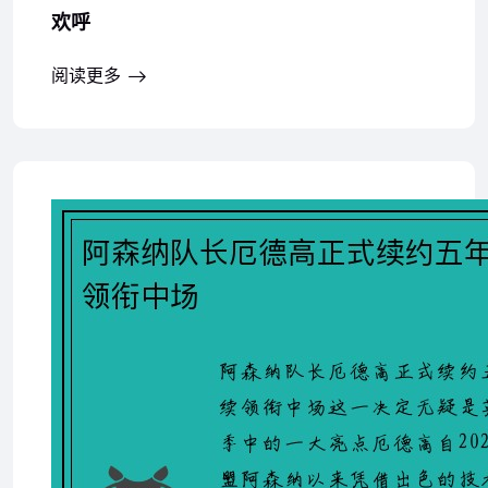
欢呼
阅读更多