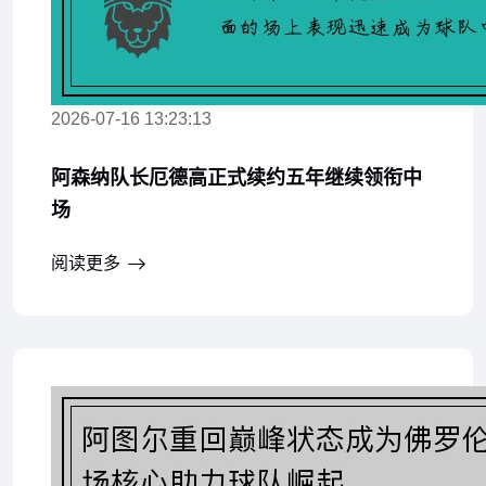
2026-07-16 13:23:13
阿森纳队长厄德高正式续约五年继续领衔中
场
阅读更多