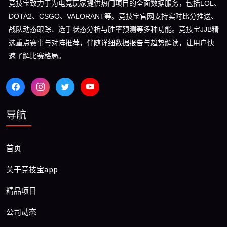
竞技宝致力于为电竞玩家提供热门项目的全面数据服务，包括LOL、
DOTA2、CSGO、VALORANT等。竞技宝官网支持实时比分推送、
战队动态跟踪、选手状态分析与胜率预测等多种功能。竞技宝JJB精
选重点赛事与对阵推荐，伴随详细数据报告与趋势解读，让用户快
速了解比赛格局。
导航
首页
关于竞技宝app
精品项目
公司动态