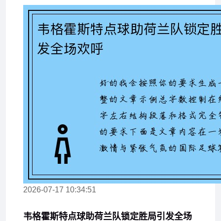
2026-07-17 10:34:51
韦格霍斯特点球助荷兰队锁定胜局引发全场