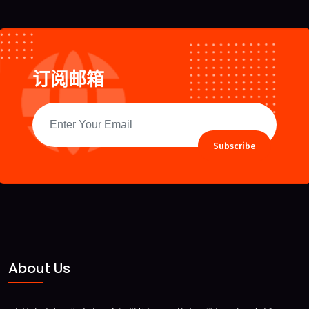
订阅邮箱
Subscribe
About Us