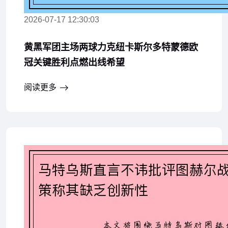
2026-07-17 12:30:03
黄黑军团主场两球力克纽卡斯尔多特蒙德欧
冠关键胜利点燃出线希望
阅读更多