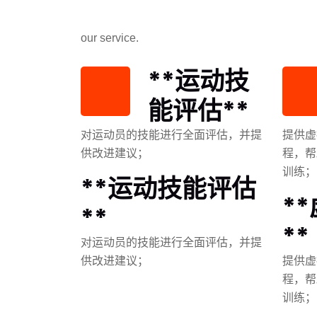
our service.
**运动技
能评估**
对运动员的技能进行全面评估，并提
提供虚
供改进建议；
程，帮
训练；
**运动技能评估
*
**
**
对运动员的技能进行全面评估，并提
供改进建议；
提供虚
程，帮
训练；