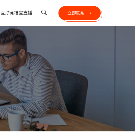
互动竞技宝直播
立即联系