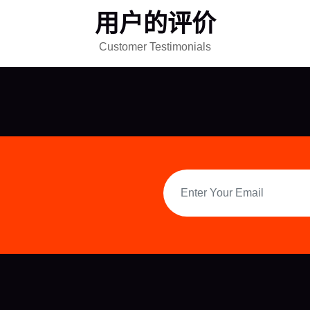
用户的评价
Customer Testimonials