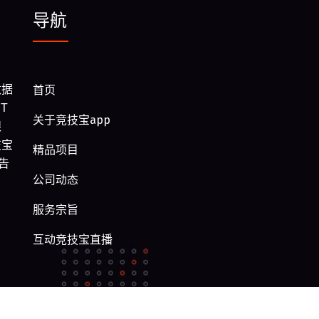
导航
数据
首页
T
关于竞技宝app
跟
技宝
精品项目
告
公司动态
服务宗旨
互动竞技宝直播