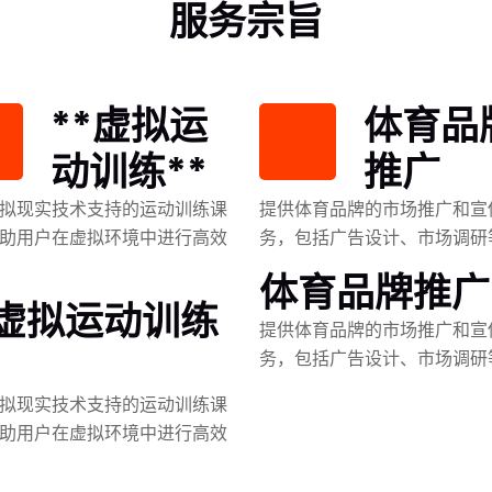
服务宗旨
**虚拟运
体育品
动训练**
推广
拟现实技术支持的运动训练课
提供体育品牌的市场推广和宣
助用户在虚拟环境中进行高效
务，包括广告设计、市场调研
体育品牌推广
*虚拟运动训练
提供体育品牌的市场推广和宣
务，包括广告设计、市场调研
拟现实技术支持的运动训练课
助用户在虚拟环境中进行高效