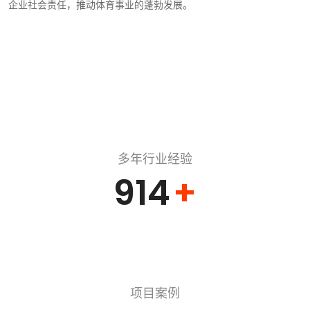
企业社会责任，推动体育事业的蓬勃发展。
多年行业经验
914
+
项目案例