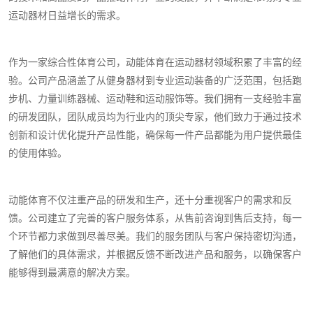
运动器材日益增长的需求。
作为一家综合性体育公司，动能体育在运动器材领域积累了丰富的经
验。公司产品涵盖了从健身器材到专业运动装备的广泛范围，包括跑
步机、力量训练器械、运动鞋和运动服饰等。我们拥有一支经验丰富
的研发团队，团队成员均为行业内的顶尖专家，他们致力于通过技术
创新和设计优化提升产品性能，确保每一件产品都能为用户提供最佳
的使用体验。
动能体育不仅注重产品的研发和生产，还十分重视客户的需求和反
馈。公司建立了完善的客户服务体系，从售前咨询到售后支持，每一
个环节都力求做到尽善尽美。我们的服务团队与客户保持密切沟通，
了解他们的具体需求，并根据反馈不断改进产品和服务，以确保客户
能够得到最满意的解决方案。