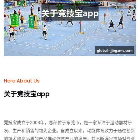
Here About Us
关于竞技宝app
竞技宝
成立于2008年，总部位于东莞市，是一家专注于运动器材研
发、生产和销售的领先企业。自成立以来，动能体育致力于通过创新
的技术和高品质的产品推动体育产业的发展，并不断满足市场对专业