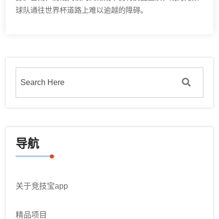
球队通往世界杯道路上难以逾越的障碍。
导航
关于竞技宝app
精品项目