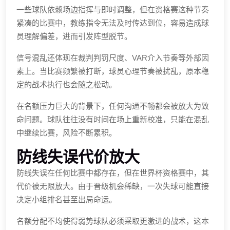
一些球队依赖场边指挥与即时调整，但在资格赛这种节奏
紧凑的比赛中，教练指令无法及时传达到位，容易造成球
员理解偏差，进而引发阵型脱节。
信号混乱还体现在裁判判罚尺度、VAR介入节奏等外部因
素上。当比赛频繁被打断，球员心理节奏被扰乱，原本稳
定的战术执行也会随之松动。
在名额压力巨大的背景下，任何沟通不畅都会被放大为致
命问题。球队往往没有时间在场上重新校准，只能在混乱
中继续比赛，风险不断累积。
防线失误代价放大
防线失误在任何比赛中都存在，但在世界杯资格赛中，其
代价被无限放大。由于晋级机会稀缺，一次失球可能直接
决定小组排名甚至出局命运。
名额分配不均使得弱势球队必须采取更激进的战术，这本