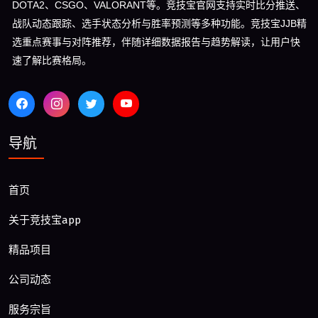
DOTA2、CSGO、VALORANT等。竞技宝官网支持实时比分推送、
战队动态跟踪、选手状态分析与胜率预测等多种功能。竞技宝JJB精
选重点赛事与对阵推荐，伴随详细数据报告与趋势解读，让用户快
速了解比赛格局。
导航
首页
关于竞技宝app
精品项目
公司动态
服务宗旨