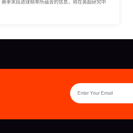
，赛季末段进球频率所蕴含的信息，将在英超研究中