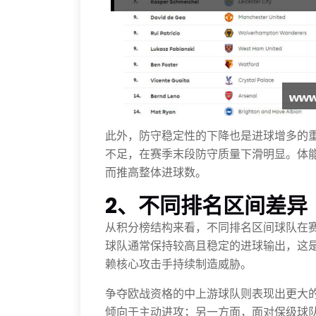
此外，防守稳定性的下降也是进球增多的
不足，在赛季末段防守质量下滑明显。体
而推高整体进球数。
2、不同排名区间差异
从积分榜结构来看，不同排名区间球队在
球队通常保持较高且稳定的进球输出，这
赖核心攻击手持续制造威胁。
争夺欧战资格的中上游球队则表现出更大
倾向于主动进攻；另一方面，面对保级球