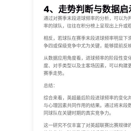
4、走势判断与数据启
通过对赛季末段进球频率的分析，可以为
率的球队，往往在积分榜上呈现出上升或
相反，若球队在赛季末段进球频率明显下
争四或保级竞争中尤为关键，能够提前反
从数据应用角度看，进球频率的阶段性变
度、对手类型以及主客场因素，可以构建
赛季走势。
总结：
综合来看，英超最后阶段进球频率的变化
与心理因素共同作用的结果。通过将末段
同球队在关键时期的真实竞争力。
这一研究不仅丰富了对英超联赛比赛规律