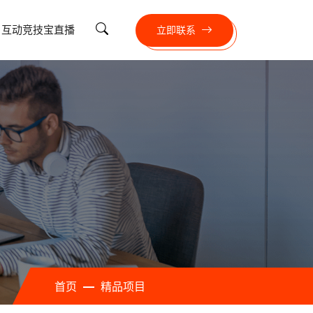
互动竞技宝直播
立即联系
首页
精品项目