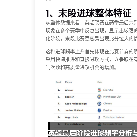
1、末段进球整体特征
从整体数据来看，英超联赛在赛季最后六
现象在多个赛季中反复出现，显示出较强
化阶段，末段比赛更容易出现比分拉大的
这种进球频率上升首先体现在比赛节奏的
采用快速推进和直接进攻方式，以争取在
门次数和高质量进攻机会的增加。