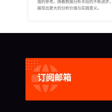
值的参考。随着数据分析手段的不断进步
展现出更大的分析价值与实践意义。
订阅邮箱