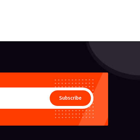
Subscribe