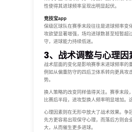
性使得其进球频率呈现出明显起伏。
竞技宝app
保级区球队在赛季末段往往是进球频率变化
攻欲望显著增强，场均进球数甚至短暂超
守，进球能力持续低迷。
3、战术调整与心理因
战术层面的变化是影响赛季末进球频率的
例如从偏重防守的四后卫体系转向更具攻
势。
换人策略的改变同样值得关注。赛季末段
比赛后半段，进攻型换人频率明显增加。
心理因素则在无形中放大了战术效果。争
先方更容易出现保守心理，而落后方则会
大，从而催生更多进球。