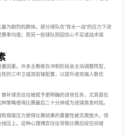
最为剧烈的群体。部分球队在“背水一战”的压力下进
过赛季均值；而另一些球队则因信心不足或战术保
素
重要因素。许多主教练在冲刺阶段会主动调整阵型，
击性的三中卫或双前锋配置，以提升进攻端人数优
，替补球员往往被赋予更明确的进攻任务，尤其是在
这种策略使得比赛最后二十分钟成为进球高发时段。
冠和保级压力使得比赛结果的重要性被无限放大，领
全线压上。这种心理博弈往往导致比赛后段空间增