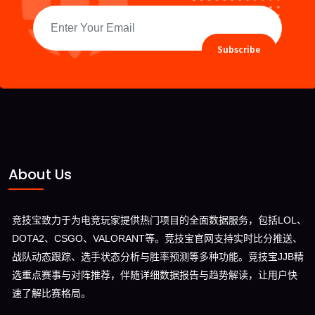
Subscribe
About Us
竞技宝致力于为电竞玩家提供热门项目的全面数据服务，包括LOL、
DOTA2、CSGO、VALORANT等。竞技宝官网支持实时比分推送、
战队动态跟踪、选手状态分析与胜率预测等多种功能。竞技宝JJB精
选重点赛事与对阵推荐，伴随详细数据报告与趋势解读，让用户快
速了解比赛格局。