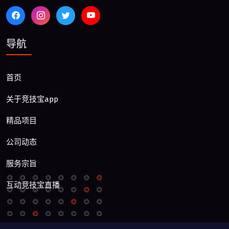
导航
首页
关于竞技宝app
精品项目
公司动态
服务宗旨
互动竞技宝直播