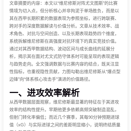
文章摘要的内容：本文以“维尼修斯对阵尤文图斯”的比赛
情境为切入点，但分析核心并非拘泥于单场胜负，而是以
其在西甲长期积累的数据表现为参照坐标，进行跨联赛、
跨对手的深度数据解读与价值分析。文章从技术效率、战
术角色、对抗与空间创造、以及长期表现趋势四个维度，
系统拆解维尼修斯在高强度对抗环境下的真实竞技价值。
通过对其西甲数据结构、波动区间与成长曲线的延展分
析，揭示其在面对尤文式防守体系时可能呈现的表现逻辑
与趋势走向。全文强调数据与比赛内容的结合，既关注显
性指标，也重视隐性贡献，力图勾勒出维尼修斯从“爆点型
边锋”向“体系核心攻击手”演进的价值路径。
一、进攻效率解析
从西甲数据层面观察，维尼修斯最显著的特征在于其进攻
效率的结构性提升。早期他更多依赖高频突破制造混乱，
但射门转化率偏低；而近几个赛季，其每90分钟预期进球
值（xG）与实际进球之间的差距明显缩小，说明终结质量