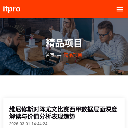
精品项目
精品项目
首页
维尼修斯对阵尤文比赛西甲数据层面深度
解读与价值分析表现趋势
2026-03-01 14:44:24