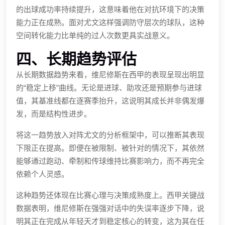
的出球成功率持续提升，这意味着他在对抗环境下的决策
能力正在成熟。面对尤文这样强调防守层次的球队，这种
空间转化能力比单纯的过人次数更具实战意义。
四、长期趋势评估
从长期数据趋势来看，维尼修斯在西甲的表现呈现出明显
的“稳定上移”曲线。无论是进球、助攻还是预期参与进球
值，其基准线都在逐赛季抬升，这说明其成长并非偶发爆
发，而是结构性进步。
将这一趋势放入对阵尤文的分析框架中，可以推断其表现
下限正在提高。即便在被限制、被针对的情况下，其依然
能够通过跑动、牵制和传球维持比赛影响力，而不再完全
依赖个人灵感。
这种趋势还体现在比赛心理与决策成熟度上。西甲关键战
数据表明，维尼修斯在强强对话中的失误率逐步下降，说
明其正在完成从年轻天才到稳定核心的转变，这为其在任