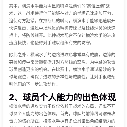
其中，横滨水手最为明显的特点是他们的“高位压迫”战
术，这一战术使得他们能够在对方的半场迅速施加压力，
迫使对方犯错。在抢断后的瞬间，横滨水手能够迅速展开
快速反击，通过中场球员的精确传球以及锋线球员的快速
插上，将防线撕开。此种战术配合不仅让横滨水手的进攻
速度极快，也使得对手难以组织有效的防守。
除此之外，横滨水手的边路进攻也非常具有威胁，边锋的
突破和传中常常能够撕开对方防线的空隙，为中路的攻击
球员创造更多的机会。在比赛中，横滨水手通过精妙的传
球与跑位，确保了进攻的多样性与威胁性，让对手很难预
判他们的下一步进攻动作。
2、球员个人能力的出色体现
横滨水手的进攻实力不仅仅依赖于战术的布局，还离不开
球员个人能力的出色体现。首先，球队的前锋线可谓是攻
击力的核心所在。横滨水手拥有多位具备出色终结能力的