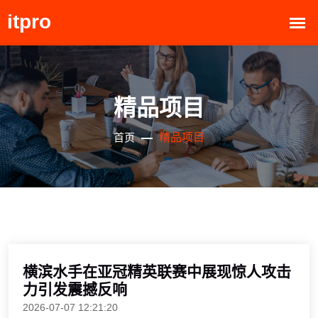
精品项目
精品项目
首页
横滨水手在亚冠精英联赛中展现惊人攻击
力引发震撼反响
2026-07-07 12:21:20