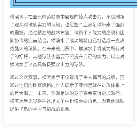
横滨水手在亚冠精英联赛中展现的惊人攻击力，不仅刷新
了观众对球队实力的认知，也给整个亚洲足球带来了强烈
的震撼。通过精准的战术布置、球员个人能力的展现和团
队协作的完美结合，横滨水手成功地将自己打造成一支攻
势强大的球队。在未来的比赛中，横滨水手将成为所有对
手的标杆，其他球队也需要不断提升自己的实力，以应对
横滨水手这类具备极强攻击力的球队。
通过这次赛事，横滨水手不仅取得了令人瞩目的成绩，更
通过他们的比赛风格向世人展示了亚洲足球在进攻体系上
的巨大潜力。未来，亚洲足球的竞争将会变得更加激烈，
横滨水手无疑将在这场竞争中扮演重要角色，为其他球队
提供了新的学习与挑战的机会。