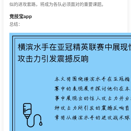
似的进攻套路，将成为各队必须面对的重要课题。
竞技宝app
总结：