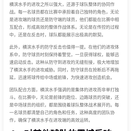
横滨水手的进攻之所以强大，还源于球队整体的协同作
战。每一名球员都在比赛中承担着自己独特的角色，无论
是进攻端的球员还是防守端的球员，他们都能在比赛中相
互配合，形成高效的整体作战体系。无论是在传控的过程
中，还是在反击时，球队都能展示出极高的默契。
此外，横滨水手的防守反击也值得一提。在他们的进攻体
系中，防守球员时刻保持着警觉，一旦获得球权，能够迅
速启动反击。这种从防守到进攻的无缝衔接，极大地增加
了横滨水手的进攻威胁。同时，防守球员在抢断后不再拖
延，迅速将球传给中场或前锋，为快速进攻创造机会。
团队配合方面，横滨水手强调的是集体的进攻而非单打独
斗。在比赛中，无论是前锋的跑位、边路球员的突破，还
是中场球员的组织，都是围绕着球队整体战术展开的。每
一名球员都清楚自己的角色和任务，这种高度的团队协
作，确保了横滨水手在进攻端的高效运转。