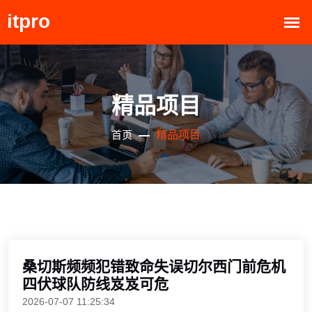
精品项目
精品项目
首页
桑切斯频频犯错致命失误切尔西门前危机
四伏球队防线岌岌可危
2026-07-07 11:25:34