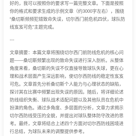
好的，我可以按照你的要求写一篇完整文章。下面是按照
你的格式和要求生成的示例文章（约3000字左右），围绕
“桑切斯频频犯错致命失误，切尔西门前危机四伏，球队防
线岌岌可危”主题完成。
---
文章摘要：本篇文章将围绕切尔西门前防线危机的核心问
题——桑切斯频繁出现的致命失误进行深入剖析。从整体
角度来看，桑切斯的失误不仅直接导致球队失球，更在心
理和战术层面产生深远影响，使切尔西防线的稳定性岌岌
可危。文章首先分析桑切斯个人能力与心理状态的缺陷，
探讨其在比赛中频繁出现失误的原因。随后，将详细论述
防线组织失衡、球队战术适配问题以及其他队员在危机中
扮演的角色。通过多角度、多层面的分析，文章力求揭示
切尔西防线受压的全貌，并提出对球队整体防守改进的思
考。最终，文章将结合上述四个方面对切尔西防线困境进
行总结，为球队未来的调整提供参考。