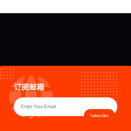
订阅邮箱
Subscribe