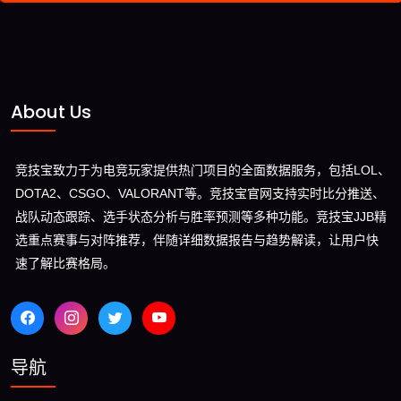
About Us
竞技宝致力于为电竞玩家提供热门项目的全面数据服务，包括LOL、
DOTA2、CSGO、VALORANT等。竞技宝官网支持实时比分推送、
战队动态跟踪、选手状态分析与胜率预测等多种功能。竞技宝JJB精
选重点赛事与对阵推荐，伴随详细数据报告与趋势解读，让用户快
速了解比赛格局。
导航