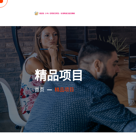
精品项目
首页
精品项目