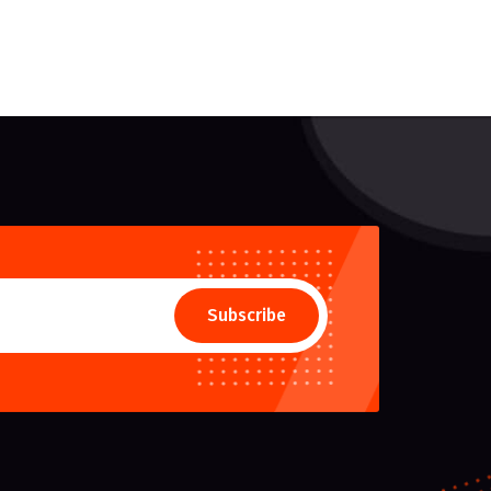
Subscribe