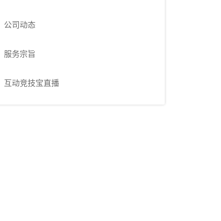
公司动态
服务宗旨
互动竞技宝直播