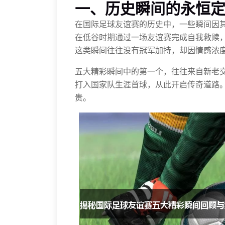
一、历史瞬间的永恒
在国际足球友谊赛的历史中，一些瞬间因
在低谷时期通过一场友谊赛完成自我救赎
这类瞬间往往没有冠军加持，却因情感浓
五大精彩瞬间中的第一个，往往来自新老
打入国家队生涯首球，从此开启传奇道路。
贵。