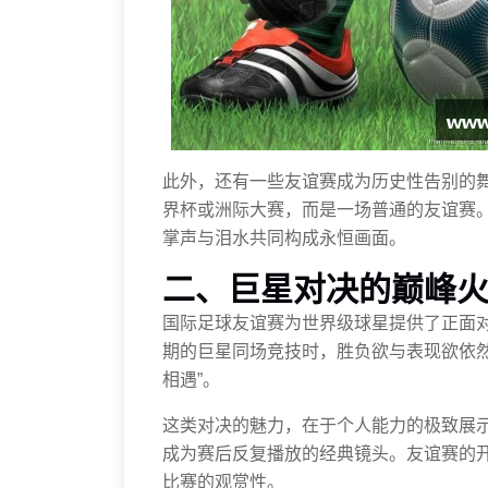
此外，还有一些友谊赛成为历史性告别的
界杯或洲际大赛，而是一场普通的友谊赛
掌声与泪水共同构成永恒画面。
二、巨星对决的巅峰
国际足球友谊赛为世界级球星提供了正面
期的巨星同场竞技时，胜负欲与表现欲依
相遇”。
这类对决的魅力，在于个人能力的极致展
成为赛后反复播放的经典镜头。友谊赛的
比赛的观赏性。