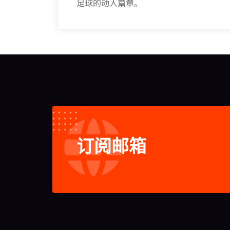
足球的动人篇章。
订阅邮箱