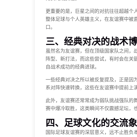
更重要的是，巨星之间的对抗往往超越个
整体足球与个人英雄主义，在友谊赛中被
口。
三、经典对决的战术
虽然名为友谊赛，但在顶级国家队之间，
阵型、新打法，而这些尝试，有时会在关
自战术成功的经典进球。
一些经典对决之所以被反复提及，正是因
系对阵快速转换，这些在友谊赛中提前上演
此外，友谊赛还常常成为弱队挑战强队的
赛中爆冷取胜，这类瞬间不仅震撼足坛，
四、足球文化的交流
国际足球友谊赛的深层意义，远不止胜负