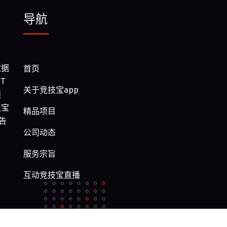
导航
数据
首页
T
关于竞技宝app
跟
技宝
精品项目
告
公司动态
服务宗旨
互动竞技宝直播