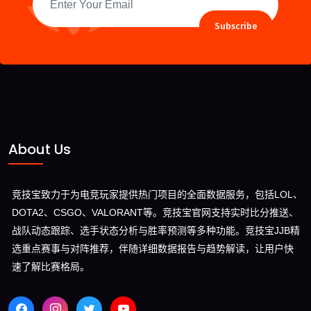
Subscribe
About Us
竞技宝致力于为电竞玩家提供热门项目的全面数据服务，包括LOL、
DOTA2、CSGO、VALORANT等。竞技宝官网支持实时比分推送、
战队动态跟踪、选手状态分析与胜率预测等多种功能。竞技宝JJB精
选重点赛事与对阵推荐，伴随详细数据报告与趋势解读，让用户快
速了解比赛格局。