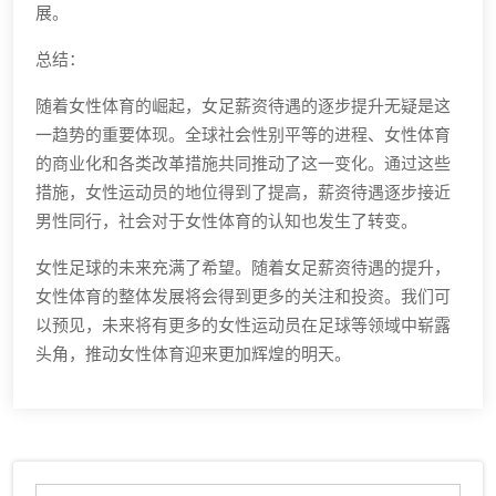
展。
总结：
随着女性体育的崛起，女足薪资待遇的逐步提升无疑是这
一趋势的重要体现。全球社会性别平等的进程、女性体育
的商业化和各类改革措施共同推动了这一变化。通过这些
措施，女性运动员的地位得到了提高，薪资待遇逐步接近
男性同行，社会对于女性体育的认知也发生了转变。
女性足球的未来充满了希望。随着女足薪资待遇的提升，
女性体育的整体发展将会得到更多的关注和投资。我们可
以预见，未来将有更多的女性运动员在足球等领域中崭露
头角，推动女性体育迎来更加辉煌的明天。