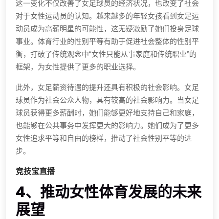
这一变化不仅改善了女足球员的经济状况，也改变了社会
对于女性运动员的认知。越来越多的年轻女孩看到女足运
动员成为高薪明星的可能性，这无疑激励了她们投身足球
事业。体育行业的性别平等有助于促进社会整体的性别平
衡，打破了传统观念中“女性只能从事家庭和传统职业”的
框架，为女性提供了更多的职业选择。
此外，女足薪资待遇的提升还具有积极的社会影响。女足
球员作为社会公众人物，具有较高的社会影响力。当女足
球员获得更多薪酬时，她们能够更好地支持自己和家庭，
也能够在公共事务中发挥更大的影响力。她们成为了更多
女性追求平等和自由的榜样，推动了社会性别平等的进
步。
竞技宝直播
4、推动女性体育发展的未来
展望