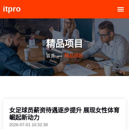
精品项目
精品项目
首页
女足球员薪资待遇逐步提升 展现女性体育
崛起新动力
2026-07-01 10:32:38