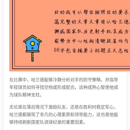
在比赛中，哈兰德能够冷静分析对手的防守策略，并指导
年轻球员如何寻找空档或形成配合。这种成熟心智使他成
为球队精神支柱。
无论是在落后情况下激励队友，还是在胜利时稳定军心，
哈兰德都展现了非凡的心理素质和领导能力，这也是他能
够持续刷新国家队进球纪录的重要因素。