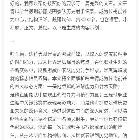
好的，我可以帮你按照你的要求写一篇完整的文章。文章
将以哈兰德刷新挪威国家队历史射手纪录、成为传奇前锋
为中心，结构清晰、段落均匀、约3000字，包含摘要、小
标题、正文、总结。以下是生成的内容示例：
---
哈兰德，这位天赋异禀的挪威前锋，以惊人的速度和精准
的射门能力，成为世界足坛瞩目的焦点。在他职业生涯的
不断突破中，刷新挪威国家队历史射手纪录，是其辉煌成
就的标志性里程碑。本文将全面解析哈兰德成为传奇前锋
的四大核心方面：一是他卓越的进球能力和射术天赋；二
是他在国家队中展现出的领导力和精神力量；三是他职业
生涯中关键比赛的表现与影响力；四是他对挪威足球历史
和未来的深远意义。通过对这四方面的深入阐述，可以清
晰地看到哈兰德不仅是一名顶尖射手，更是一位具有传奇
色彩的球员，他的每一次进球都在书写挪威足球的新篇
章。从技术层面到精神层面，从比赛表现到历史地位，哈