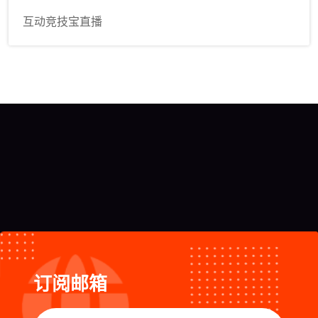
互动竞技宝直播
订阅邮箱