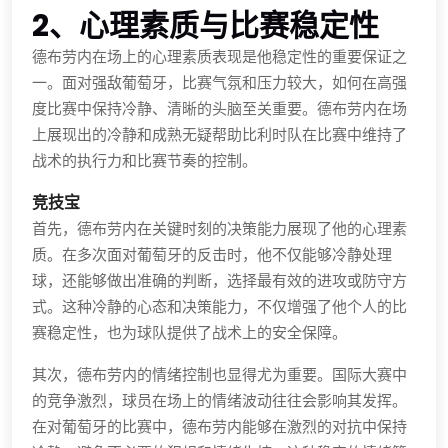
2、心理素质与比赛稳定性
德布劳内在场上的心理素质表现是他稳定性的重要保证之
一。面对强敌葡萄牙，比赛气氛和压力较大，如何在高强
度比赛中保持冷静、清晰的头脑至关重要。德布劳内在场
上展现出的冷静和成熟无疑帮助比利时队在比赛中维持了
战术的执行力和比赛节奏的控制。
竞技宝
首先，德布劳内在关键时刻的决策能力展现了他的心理素
质。在多次面对葡萄牙的反击时，他不仅能够冷静处理
球，还能够做出准确的判断，选择最有效的进攻或防守方
式。这种冷静的心态和决策能力，不仅增强了他个人的比
赛稳定性，也为球队提供了战术上的安全保障。
其次，德布劳内的情绪控制也显得尤为重要。国际大赛中
的竞争激烈，球员在场上的情绪波动往往会影响其发挥。
在对葡萄牙的比赛中，德布劳内能够在激烈的对抗中保持