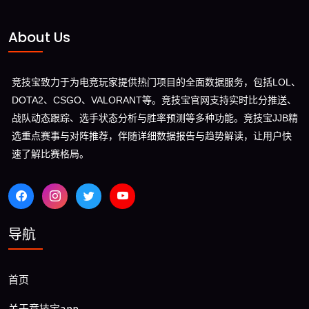
About Us
竞技宝致力于为电竞玩家提供热门项目的全面数据服务，包括LOL、
DOTA2、CSGO、VALORANT等。竞技宝官网支持实时比分推送、
战队动态跟踪、选手状态分析与胜率预测等多种功能。竞技宝JJB精
选重点赛事与对阵推荐，伴随详细数据报告与趋势解读，让用户快
速了解比赛格局。
导航
首页