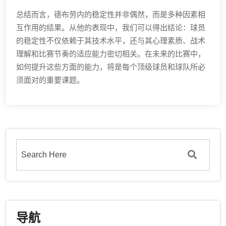
总结而言，德布劳内的稳定性并非偶然，而是多种因素相
互作用的结果。从他的表现中，我们可以得出结论：球员
的稳定性不仅依赖于其技术水平，还与其心理素质、战术
理解和比赛节奏的适应能力密切相关。在未来的比赛中，
如何提升这些方面的能力，将是每个顶级球员和球队所必
须面对的重要课题。
导航