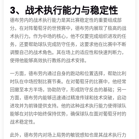
3、战术执行能力与稳定性
德布劳内的战术执行能力是其比赛稳定性的重要组成部
分。在对阵葡萄牙的世预赛中，德布劳内展现了极高的战
术执行力。作为中场的核心，他不仅要完成组织进攻的任
务，还要帮助球队完成防守任务，这要求他在比赛中不断
调整自己的战术角色。其在场上的适应性和快速判断力，
使得他能够高效执行教练的战术安排。
一方面，德布劳内通过自身的跑动和位置选择，帮助比利
时队在中场控制比赛节奏。在对葡萄牙的比赛中，他经常
回撤至本方半场，协助防守，形成防守反击的基础；另一
方面，德布劳内能够迅速通过精准传球和技术突破，启动
进攻并为前锋提供支持。他的这种战术执行能力使得球队
能够在对抗中始终保持优势，确保球队在面对葡萄牙时的
战术稳定性。
此外，德布劳内对场上局势的敏锐感知也是其战术执行力