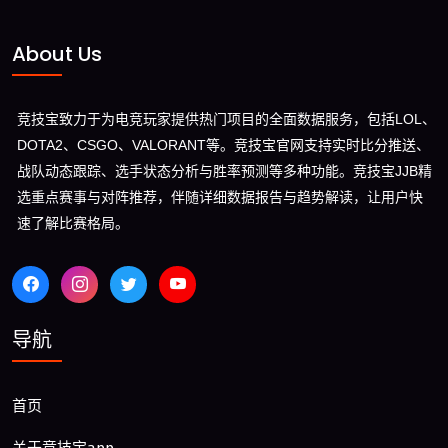
About Us
竞技宝致力于为电竞玩家提供热门项目的全面数据服务，包括LOL、
DOTA2、CSGO、VALORANT等。竞技宝官网支持实时比分推送、
战队动态跟踪、选手状态分析与胜率预测等多种功能。竞技宝JJB精
选重点赛事与对阵推荐，伴随详细数据报告与趋势解读，让用户快
速了解比赛格局。
导航
首页