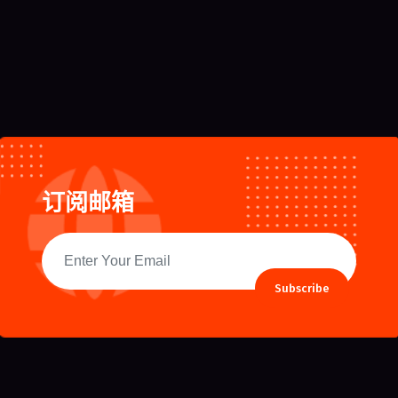
订阅邮箱
Subscribe