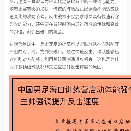
反击速度一直被认为是现代足球比赛中的一项核心能力。
随着比赛节奏的加快，传统的阵地战已经逐渐不能适应快
速变化的攻防节奏。反击战术不仅要求球员具备快速转守
为攻的能力，还需要在最短时间内通过精准的传球和高效
的跑位，创造出破门的机会。
在现代足球中，反击速度的提高可以帮助球队在面对防守
严密的对手时，找到突破口。通过快速反击，球队能够迅
速打乱对方防线，利用其疏漏创造进攻机会。这也是为什
么许多顶级球队都非常注重提升反击速度的原因。