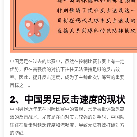
中国男足在过去的比赛中，虽然在控制比赛节奏上有一定
优势，但在高强度的对抗下往往无法保持足够的反击效
率。因此，提升反击速度，成为了主帅此次训练营的重要
目标之一。
2、中国男足反击速度的现状
中国男足近年来在国际比赛中的表现，常常被批评缺乏高
效的反击战术。尤其是在面对实力较强的对手时，中国队
往往在反击时缺乏速度和流畅度，导致无法有效打破对方
的防线。