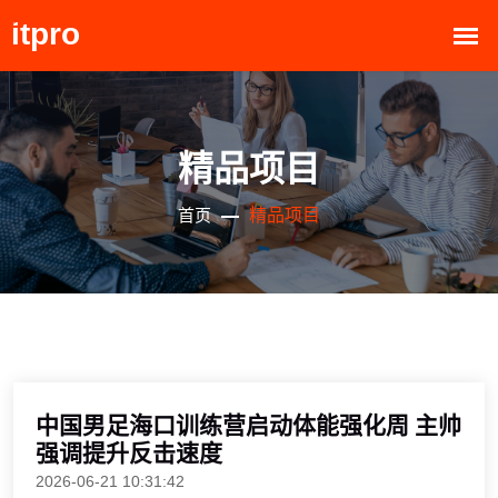
精品项目
精品项目
首页
中国男足海口训练营启动体能强化周 主帅
强调提升反击速度
2026-06-21 10:31:42