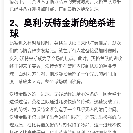
情况下，比赛进入了临近结束的关键时刻，英格兰队似乎
已经准备好迎接加时赛，直到最后的绝杀进球。
2、奥利·沃特金斯的绝杀进
球
比赛进入补时阶段时，英格兰队依旧未能打破僵局，观众
们的心情变得愈发紧张。就在所有人准备接受加时赛时，
奥利·沃特金斯成为了全场的焦点。此时，英格兰队的进攻
终于迎来了突破，沃特金斯在禁区内接到队友的精准传
球，面对对方门将，他冷静地选择了一个完美的射门角
度，球应声入网，整个球场瞬间沸腾。
沃特金斯的这一进球，无疑是经过精心准备的。回看整个
进球过程，英格兰队通过几次快速的传球，迅速突破了对
方的防线，为沃特金斯创造了一个几乎无人的射门空间。
沃特金斯不仅展现了出色的射门技巧，还表现出极强的心
理素质，在比赛最关键的时刻保持了冷静。这一进球不仅
打破了比赛的僵局，也让英格兰队顺利晋级欧洲杯半决