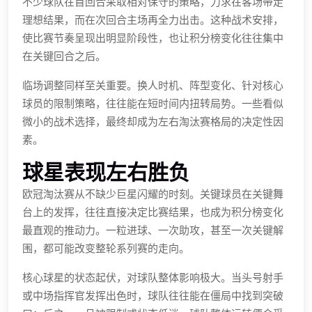
不少球队在首回合采取相对保守的策略，力求在客场带走
理想结果，而在次回合主场再全力出击。这种战术安排，
使比赛节奏呈现出明显阶段性，也让积分榜变化往往集中
在关键回合之后。
临场调整同样至关重要。换人时机、阵型变化、针对核心
球员的限制策略，往往能在短时间内扭转局势。一些看似
微小的战术选择，最终却成为左右淘汰赛格局的决定性因
素。
球星表现左右胜负
欧冠淘汰赛从不缺少巨星闪耀的时刻。关键球员在关键舞
台上的发挥，往往直接决定比赛结果，也成为积分榜变化
最直观的推动力。一粒进球、一次助攻，甚至一次关键解
围，都可能改变整轮系列赛的走向。
核心球星的状态起伏，对球队整体影响极大。当头号射手
或中场指挥官发挥出色时，球队往往能在僵局中找到突破