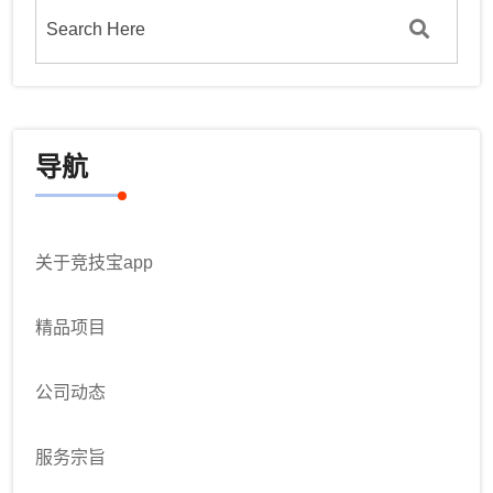
导航
关于竞技宝app
精品项目
公司动态
服务宗旨