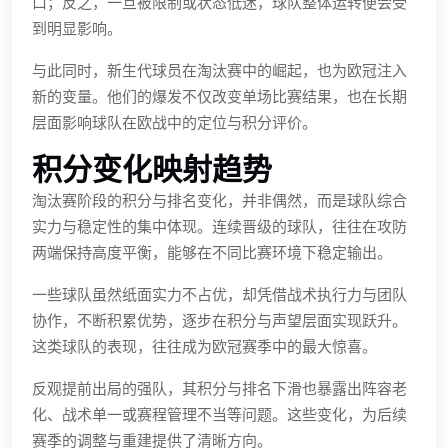
口；反之，一旦被限制或状态低迷，球队整体运转便会受
到明显影响。
与此同时，新生代球员在淘汰赛中的崛起，也为欧冠注入
新的变量。他们的爆发不仅改变单场比赛结果，也在长期
层面影响球队在欧战中的定位与积分评价。
积分变化映射趋势
淘汰赛阶段的积分与排名变化，并非偶然，而是球队综合
实力与稳定性的集中体现。连续晋级的球队，往往在攻防
两端保持高度平衡，能够在不同比赛环境下稳定输出。
一些球队虽然纸面实力不占优，却凭借战术执行力与团队
协作，不断积累优势，逐步在积分与声望层面实现跃升。
这类球队的表现，往往成为欧冠赛季中的最大惊喜。
反观提前出局的强队，其积分与排名下滑也暴露出阵容老
化、战术单一或赛程管理不当等问题。这些变化，为后续
赛季的调整与重建提供了清晰方向。