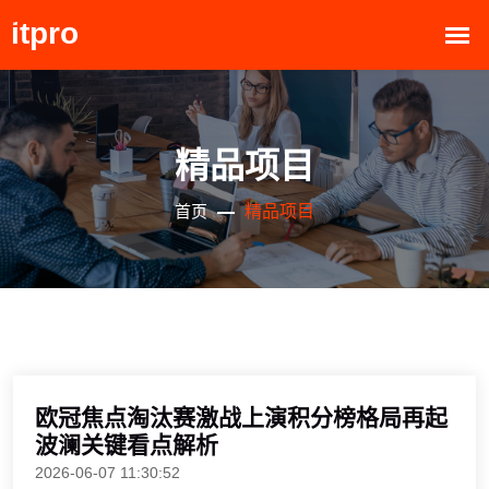
精品项目
精品项目
首页
欧冠焦点淘汰赛激战上演积分榜格局再起
波澜关键看点解析
2026-06-07 11:30:52