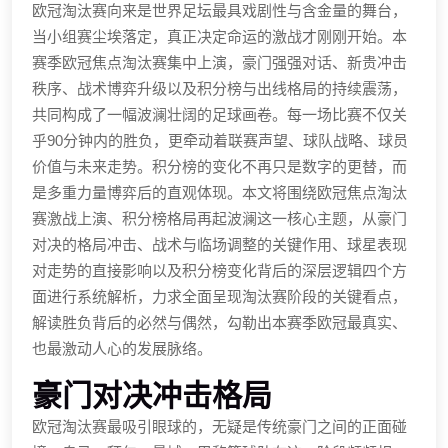
欧冠淘汰赛向来是世界足坛最具戏剧性与含金量的舞台，
当小组赛尘埃落定，真正决定命运的激战才刚刚开始。本
赛季欧冠焦点淘汰赛集中上演，豪门强强对话、新贵冲击
秩序、战术博弈升级以及积分榜与出线格局的持续震荡，
共同构成了一幅波澜壮阔的足球画卷。每一场比赛不仅关
乎90分钟内的胜负，更牵动着联赛声望、球队战略、球员
价值与未来走势。积分榜的变化不再只是数字的更替，而
是多重力量博弈后的直观体现。本文将围绕欧冠焦点淘汰
赛激战上演、积分榜格局再起波澜这一核心主题，从豪门
对决的格局冲击、战术与临场调整的关键作用、球星表现
对走势的直接影响以及积分榜变化背后的深层逻辑四个方
面进行系统解析，力求全面呈现淘汰赛阶段的关键看点，
解读胜负背后的必然与偶然，勾勒出本赛季欧冠最真实、
也最激动人心的发展脉络。
豪门对决冲击格局
欧冠淘汰赛最吸引眼球的，无疑是传统豪门之间的正面碰