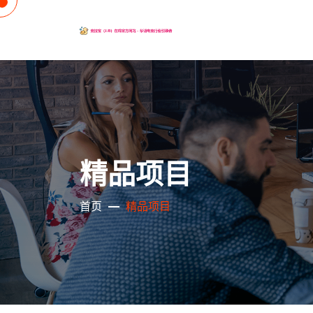
精品项目
首页
精品项目