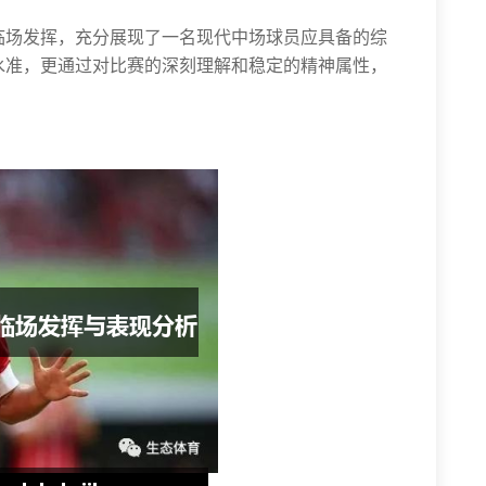
临场发挥，充分展现了一名现代中场球员应具备的综
水准，更通过对比赛的深刻理解和稳定的精神属性，