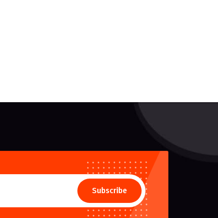
Subscribe