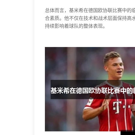
总体而言，基米希在德国欧协联比赛中的
合素质。他不仅在技术和战术层面保持高
持续影响着球队的整体表现。