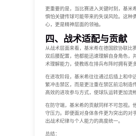
更重要的是，当比赛进入关键时刻，基米
惧怕关键传球可能带来的失误风险。这种
心，更是精神层面的领袖。
四、战术适配与贡献
从战术层面来看，基米希在德国欧协联比
双后腰配置，他都能迅速理解自身角色，
术理解能力，使教练在排兵布阵时拥有更
在进攻阶段，基米希往往通过后插上和中
繁冲击禁区，而是更注重在禁区前沿制造
高效的进攻参与方式，使球队运转更加流
在防守端，基米希的贡献同样不可忽视。
守压力。即便面对身体条件更为突出的对
出战术纪律与个人能力的高度统一。
总结：