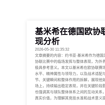
基米希在德国欧协
现分析
2026-05-30 11:35:32
文章摘要的内容：约书亚·基米希作为德
协联比赛中的临场发挥与整体表现，为外
极具参考意义。本文以基米希在欧协联赛
水平、精神属性与领导力，以及战术适配
节、关键瞬间和整体作用的拆解，展现他
场上，持续输出稳定表现，并在关键阶段
也强调其与球队整体体系之间的互动关系
真实价值，为理解其竞技水准和战术意义