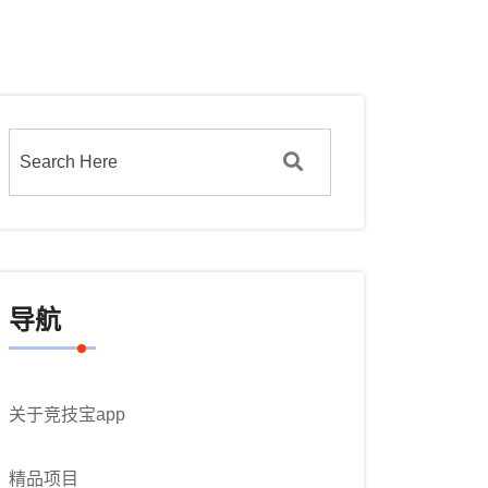
导航
关于竞技宝app
精品项目