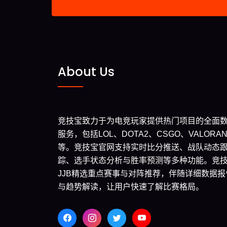
About Us
竞技宝致力于为电竞玩家提供热门项目的全面
服务，包括LOL、DOTA2、CSGO、VALORAN
等。竞技宝官网支持实时比分推送、战队动态
踪、选手状态分析与胜率预测等多种功能。竞
JJB精选重点赛事与对阵推荐，伴随详细数据报
与趋势解读，让用户快速了解比赛格局。