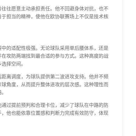
希往往愿意主动承担责任。他不回避身体对抗，也不
勇于担当的精神，使他在欧协联赛场上不仅是技术核
赛中的适配性极强。无论球队采用单后腰体系，还是
并在攻防两端找到最合适的参与方式。这种高度的战
多选择空间。
远距离调度，为球队提供第二波进攻支持。他并不频
传球角度，从而提升整体进攻的层次感。这种理性而
畅。
他通过提前预判和合理卡位，减少了球队在中路的防
手，他也能依靠位置感和判断力完成有效防守，体现