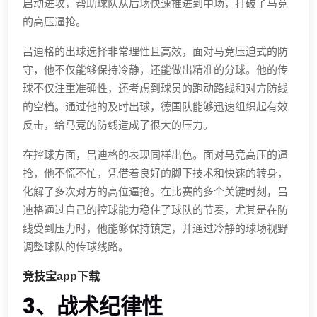
启动进攻，帮助球队从后场快速推进到中场，打破了马竞
的高压逼抢。
吕迪格的出球选择非常理性且高效，面对马竞压迫式的防
守，他不仅能够保持冷静，还能做出精准的分球。他的传
球不仅注重准确性，还考虑到球员的跑动路线和对方防线
的空档。通过他的及时出球，德国队能够迅速组织起有效
反击，给马竞的防线造成了很大的压力。
在控球方面，吕迪格的表现同样出色。面对马竞高压的逼
抢，他不慌不忙，凭借着良好的脚下技术和快速的转身，
化解了多次对方的高位逼抢。在比赛的多个关键时刻，吕
迪格通过自己的控球能力稳住了球队的节奏，尤其是在防
线受到压力时，他能够保持镇定，并通过冷静的球场视野
调整球队的传球线路。
竞技宝app下载
3、战术纪律性