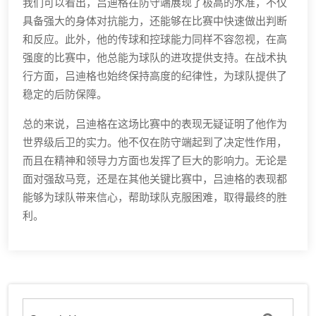
我们可以看出，吕迪格在防守端展现了极高的水准，不仅
具备强大的身体对抗能力，还能够在比赛中快速做出判断
和反应。此外，他的传球和控球能力同样不容忽视，在高
强度的比赛中，他总能为球队的进攻提供支持。在战术执
行方面，吕迪格也始终保持高度的纪律性，为球队提供了
稳定的后防保障。
总的来说，吕迪格在这场比赛中的表现无疑证明了他作为
世界级后卫的实力。他不仅在防守端起到了决定性作用，
而且在精神和领导力方面也发挥了巨大的影响力。无论是
面对强敌马竞，还是在其他关键比赛中，吕迪格的表现都
能够为球队带来信心，帮助球队克服困难，取得最终的胜
利。