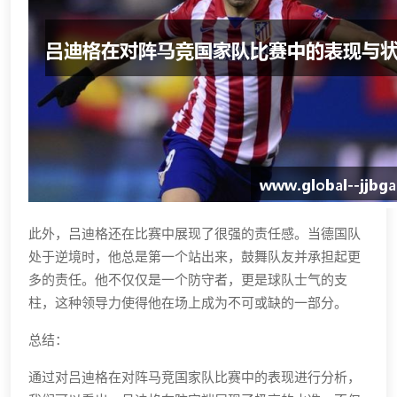
此外，吕迪格还在比赛中展现了很强的责任感。当德国队
处于逆境时，他总是第一个站出来，鼓舞队友并承担起更
多的责任。他不仅仅是一个防守者，更是球队士气的支
柱，这种领导力使得他在场上成为不可或缺的一部分。
总结：
通过对吕迪格在对阵马竞国家队比赛中的表现进行分析，