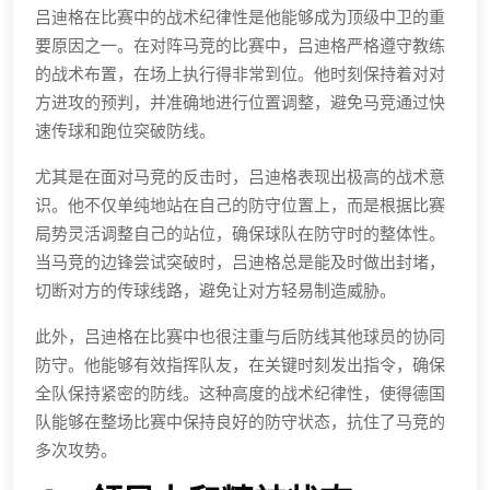
吕迪格在比赛中的战术纪律性是他能够成为顶级中卫的重
要原因之一。在对阵马竞的比赛中，吕迪格严格遵守教练
的战术布置，在场上执行得非常到位。他时刻保持着对对
方进攻的预判，并准确地进行位置调整，避免马竞通过快
速传球和跑位突破防线。
尤其是在面对马竞的反击时，吕迪格表现出极高的战术意
识。他不仅单纯地站在自己的防守位置上，而是根据比赛
局势灵活调整自己的站位，确保球队在防守时的整体性。
当马竞的边锋尝试突破时，吕迪格总是能及时做出封堵，
切断对方的传球线路，避免让对方轻易制造威胁。
此外，吕迪格在比赛中也很注重与后防线其他球员的协同
防守。他能够有效指挥队友，在关键时刻发出指令，确保
全队保持紧密的防线。这种高度的战术纪律性，使得德国
队能够在整场比赛中保持良好的防守状态，抗住了马竞的
多次攻势。