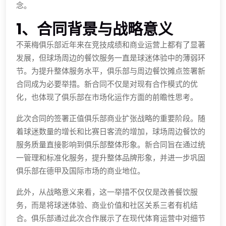
念。
1、合同背景与战略意义
不莱梅俱乐部近年来在竞技成绩和商业运营上都有了显著
发展，但球场周边的餐饮服务一直是球迷体验中的薄弱环
节。为提升整体服务水平，俱乐部与周边餐饮摊点签署新
合同成为必要举措。新合同不仅是对现有合作模式的优
化，也体现了俱乐部在市场化运作方面的前瞻性思考。
此次合同的签署正值俱乐部商业扩张战略的重要阶段。随
着球迷数量的增长和比赛日客流的增加，球场周边餐饮的
服务质量直接影响到俱乐部整体形象。新合同旨在通过统
一管理和标准化服务，提升整体品牌形象，并进一步巩固
俱乐部在德甲及国际市场的商业地位。
此外，从战略意义来看，这一举措不仅仅是改善餐饮服
务，而是将球迷体验、商业价值和社区关系三者有机结
合。俱乐部通过此次合作展示了在现代体育运营中对细节