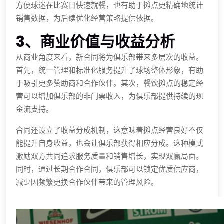
方便球迷在比赛日快速就餐，也有助于摊点更精确地统计
销售数据，为后续优化经营策略提供依据。
3、商业价值与收益分析
从商业角度来看，新合同将为俱乐部带来多层次的收益。
首先，统一管理和标准化服务提升了球场整体形象，有助
于吸引更多赞助商和合作伙伴。其次，餐饮摊点的稳定经
营可以增加俱乐部的非门票收入，为俱乐部提供持续的现
金流支持。
合同还设立了收益分成机制，这意味着摊点经营良好不仅
能提升自身收益，也会让俱乐部获得相应分成。这种模式
激励双方共同追求服务质量和销售增长，实现双赢局面。
同时，通过长期合作合同，俱乐部可以锁定优质供应商，
减少因频繁更换合作伙伴带来的管理风险。