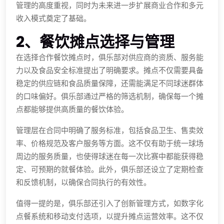
管理的高度重视，同时为未来进一步扩展商业合作和多元
收入模式奠定了基础。
2、餐饮摊点选择与管理
在选择合作餐饮摊点时，俱乐部对供应商的资质、服务能
力以及食品安全标准提出了明确要求。摊点不仅需要具备
稳定的供应链和食品质量保障，还需能满足不同球迷群体
的口味偏好。俱乐部通过严格的筛选机制，确保每一个摊
点都能够提供高质量的餐饮体验。
管理层在合同中明确了服务标准，包括食品卫生、售卖效
率、价格规范及客户服务等方面。这不仅有助于统一球场
周边的服务质量，也使得球迷在每一次比赛中都能获得稳
定、可预期的就餐体验。此外，俱乐部还设立了定期检查
和反馈机制，以确保合同执行的有效性。
值得一提的是，俱乐部还引入了创新管理方式，如数字化
点餐系统和移动支付选项，以提升摊点运营效率。这不仅