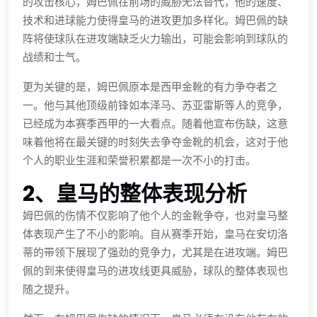
的攻击核心，姆巴佩在前场的威胁无法替代，他的速度、
技术和进球能力使得皇马的进攻更加多样化。姆巴佩的缺
阵将使球队在进攻端缺乏火力输出，可能会影响到球队的
战绩和士气。
更为关键的是，姆巴佩原本是西甲金靴的有力争夺者之
一。他与其他顶级前锋如本泽马、苏亚雷斯等人的竞争，
已经成为本赛季西甲的一大看点。随着他宣布伤缺，这意
味着他将在最关键的时刻失去争夺金靴的机会，这对于他
个人的职业生涯和荣誉积累都是一次不小的打击。
2、皇马的整体表现分析
姆巴佩的伤情不仅影响了他个人的金靴争夺，也对皇马整
体表现产生了不小的影响。自从赛季开始，皇马在安切洛
蒂的带领下展现了强劲的竞争力，尤其是在进攻端。姆巴
佩的到来使得皇马的进攻线更具威胁，球队的整体表现也
随之提升。