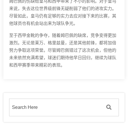
姆巴佩的伤缺给皇马和西甲带来了不小的影响。对于皇马
来说，失去这位世界级前锋无疑削弱了他们的进攻实力。
尽管如此，皇马仍有足够的实力去应对接下来的比赛，其
他球员也有机会站出来为球队争光。
至于西甲金靴的争夺，随着姆巴佩的缺席，竞争变得更加
激烈。无论是莱万、格里兹曼，还是其他前锋，都将加倍
努力争取这项荣誉。尽管姆巴佩错过了这次机会，但他的
未来依然充满希望，球迷们期待他早日回归，继续为球队
和西甲赛季带来精彩的表现。