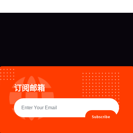
订阅邮箱
Subscribe