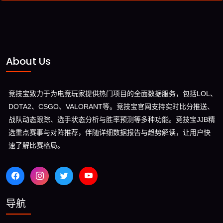
About Us
竞技宝致力于为电竞玩家提供热门项目的全面数据服务，包括LOL、
DOTA2、CSGO、VALORANT等。竞技宝官网支持实时比分推送、
战队动态跟踪、选手状态分析与胜率预测等多种功能。竞技宝JJB精
选重点赛事与对阵推荐，伴随详细数据报告与趋势解读，让用户快
速了解比赛格局。
导航