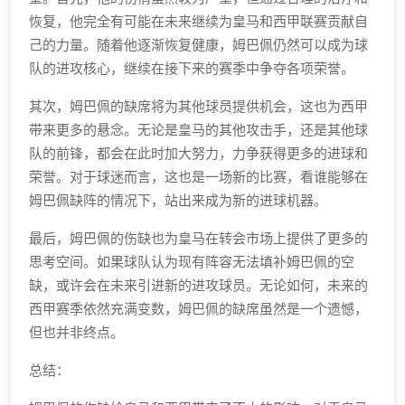
恢复，他完全有可能在未来继续为皇马和西甲联赛贡献自
己的力量。随着他逐渐恢复健康，姆巴佩仍然可以成为球
队的进攻核心，继续在接下来的赛季中争夺各项荣誉。
其次，姆巴佩的缺席将为其他球员提供机会，这也为西甲
带来更多的悬念。无论是皇马的其他攻击手，还是其他球
队的前锋，都会在此时加大努力，力争获得更多的进球和
荣誉。对于球迷而言，这也是一场新的比赛，看谁能够在
姆巴佩缺阵的情况下，站出来成为新的进球机器。
最后，姆巴佩的伤缺也为皇马在转会市场上提供了更多的
思考空间。如果球队认为现有阵容无法填补姆巴佩的空
缺，或许会在未来引进新的进攻球员。无论如何，未来的
西甲赛季依然充满变数，姆巴佩的缺席虽然是一个遗憾，
但也并非终点。
总结：