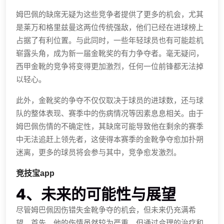
姆巴佩的缺席无疑为这些竞争者提供了更多的机会，尤其
是莱万和格里兹曼这两位传统强敌，他们已经在进球榜上
占据了有利位置。与此同时，一些年轻球员也有可能趁机
崭露头角，成为新一届金靴奖的有力争夺者。毫无疑问，
西甲金靴的竞争将变得更加激烈，任何一位前锋都无法掉
以轻心。
此外，金靴奖的争夺不仅仅取决于球员的进球数，还与球
队的整体表现、赛季中的伤病情况等因素息息相关。由于
姆巴佩伤情的不确定性，其缺席可能导致他在剩余的赛季
中无法追赶上领先者，这使得本赛季的金靴争夺愈加扑朔
迷离，更多的球员将会参与其中，竞争愈发激烈。
竞技宝app
4、未来的可能性与展望
尽管姆巴佩因伤错失金靴争夺的机会，但未来仍充满希
望。首先，他的伤情虽然较为严重，但通过合理的治疗和