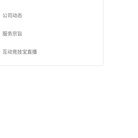
公司动态
服务宗旨
互动竞技宝直播