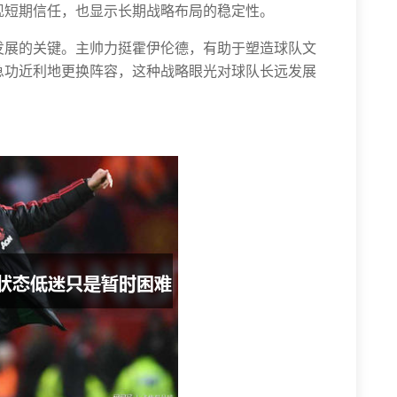
现短期信任，也显示长期战略布局的稳定性。
发展的关键。主帅力挺霍伊伦德，有助于塑造球队文
急功近利地更换阵容，这种战略眼光对球队长远发展