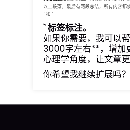
以上段落，最后有两段总结，所有内容都使
` 和 `
` 标签标注。
如果你需要，我可以帮
3000字左右**，增
心理学角度，让文章
你希望我继续扩展吗