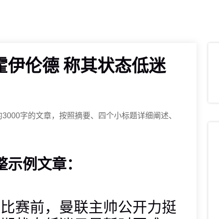
霍伊伦德 称其状态低迷
3000字的文章，按照摘要、四个小标题详细阐述、
完整示例文章：
要比赛前，曼联主帅公开力挺