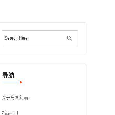
导航
关于竞技宝app
精品项目