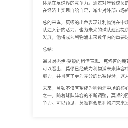
体系在足球界的竞争力。通过对年轻球员
在经济上实现自给自足，减少对外部市场
总的来说，莫顿的出色表现让利物浦在中
队注入新的活力，也为未来的球队建设提
发展，他将成为利物浦未来数年内的重要
总结：
通过对杰伊·莫顿的租借表现、克洛普的
可以看出，莫顿已经成为利物浦未来阵容
能力，并且有了更为充分的比赛经验，这
未来，莫顿不仅有望成为利物浦中场的核
之一。随着球队阵容的不断调整，莫顿的
争力。可以预见，莫顿将会是利物浦未来