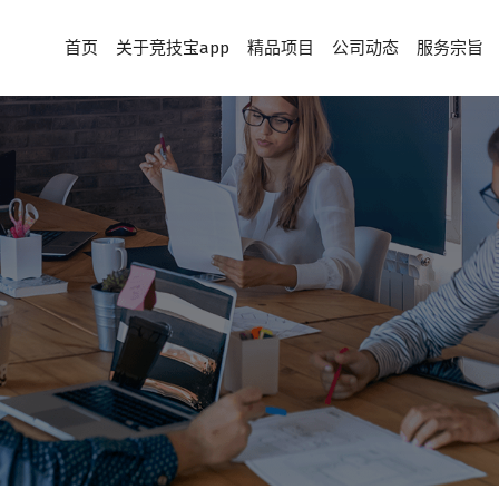
首页
关于竞技宝app
精品项目
公司动态
服务宗旨