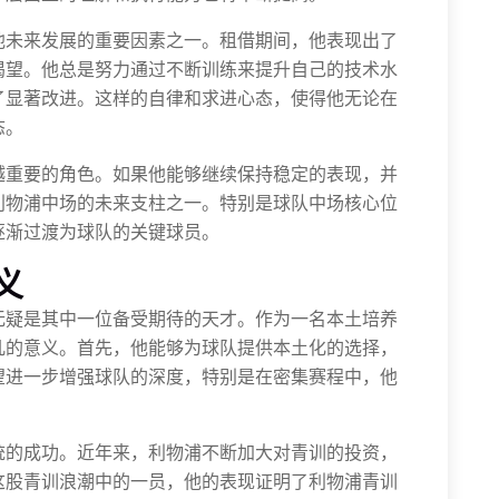
他未来发展的重要因素之一。租借期间，他表现出了
渴望。他总是努力通过不断训练来提升自己的技术水
了显著改进。这样的自律和求进心态，使得他无论在
态。
越重要的角色。如果他能够继续保持稳定的表现，并
利物浦中场的未来支柱之一。特别是球队中场核心位
逐渐过渡为球队的关键球员。
义
无疑是其中一位备受期待的天才。作为一名本土培养
凡的意义。首先，他能够为球队提供本土化的选择，
望进一步增强球队的深度，特别是在密集赛程中，他
统的成功。近年来，利物浦不断加大对青训的投资，
这股青训浪潮中的一员，他的表现证明了利物浦青训