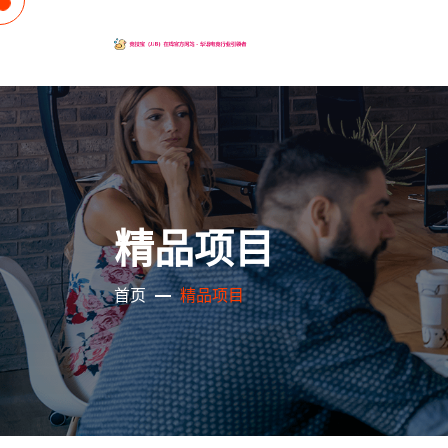
精品项目
首页
精品项目