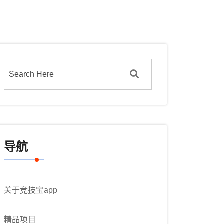
导航
关于竞技宝app
精品项目