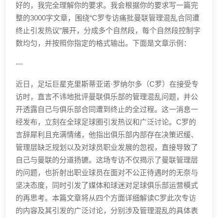
好的，我完全理解你的要求。我会根据你的要求写一篇完
整的3000字文章，围绕“C罗专访痛批曼联管理混乱合同遭
终止引发热议”展开，分成多个自然段，每个自然段控制字
数均匀，并按照你指定的格式输出。下面是文章示例：
---
近日，足坛巨星克里斯蒂亚诺·罗纳尔多（C罗）在接受专
访时，直言不讳地批评曼联俱乐部的管理混乱问题，并公
开透露自己与俱乐部合同遭到终止的全过程。这一消息一
经发布，立刻在全球足球圈引发热议和广泛讨论。C罗的
言辞犀利且充满情绪，他指出俱乐部内部存在决策迟缓、
管理层缺乏规划以及对球员职业发展的忽视，直接导致了
自己与曼联的分道扬镳。这场专访不仅揭示了曼联管理层
的问题，也折射出职业球员在面对不公正待遇时的无奈与
坚决态度，同时引发了媒体和球迷对足球俱乐部运营模式
的再思考。本篇文章将从四个方面详细解读C罗此次专访
的内容及其引发的广泛讨论，分别涉及管理混乱的具体表