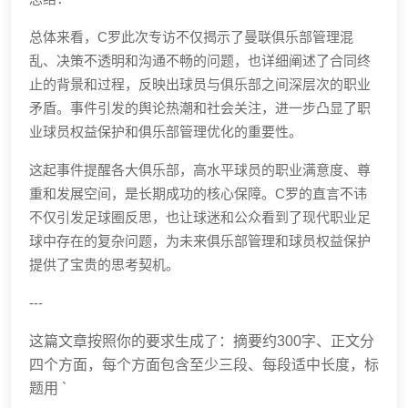
总体来看，C罗此次专访不仅揭示了曼联俱乐部管理混
乱、决策不透明和沟通不畅的问题，也详细阐述了合同终
止的背景和过程，反映出球员与俱乐部之间深层次的职业
矛盾。事件引发的舆论热潮和社会关注，进一步凸显了职
业球员权益保护和俱乐部管理优化的重要性。
这起事件提醒各大俱乐部，高水平球员的职业满意度、尊
重和发展空间，是长期成功的核心保障。C罗的直言不讳
不仅引发足球圈反思，也让球迷和公众看到了现代职业足
球中存在的复杂问题，为未来俱乐部管理和球员权益保护
提供了宝贵的思考契机。
---
这篇文章按照你的要求生成了：摘要约300字、正文分
四个方面，每个方面包含至少三段、每段适中长度，标
题用 `