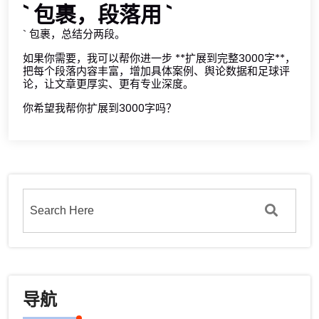
` 包裹，段落用 `
` 包裹，总结分两段。
如果你需要，我可以帮你进一步 **扩展到完整3000字**，
把每个段落内容丰富，增加具体案例、舆论数据和足球评
论，让文章更厚实、更有专业深度。
你希望我帮你扩展到3000字吗？
导航