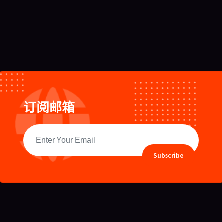
订阅邮箱
Subscribe