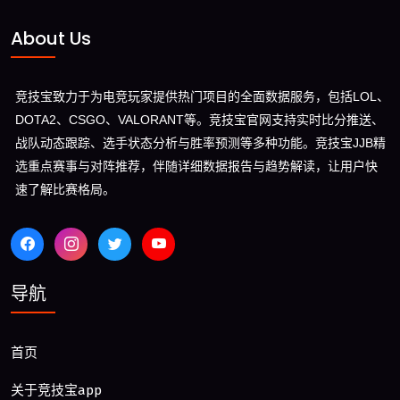
About Us
竞技宝致力于为电竞玩家提供热门项目的全面数据服务，包括LOL、
DOTA2、CSGO、VALORANT等。竞技宝官网支持实时比分推送、
战队动态跟踪、选手状态分析与胜率预测等多种功能。竞技宝JJB精
选重点赛事与对阵推荐，伴随详细数据报告与趋势解读，让用户快
速了解比赛格局。
导航
首页
关于竞技宝app