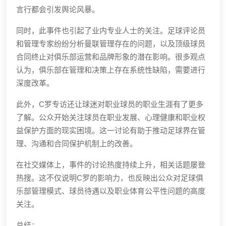
言行都会引发舆论风暴。
同时，此事件也引起了业内专业人士的关注。足球评论员
和管理专家纷纷分析曼联管理存在的问题，以及顶级球员
合同终止对俱乐部运营和品牌形象的潜在影响。很多观点
认为，俱乐部在管理和决策上存在系统性缺陷，需要进行
深度改革。
此外，C罗专访还让球迷对职业球员的职业生涯有了更多
了解。公众开始关注球员在职业发展、心理健康和职业权
益保护方面的现实困境。这一讨论有助于推动足球界在管
理、沟通和合同保护机制上的改善。
在社交媒体上，事件的讨论热度持续上升，相关话题屡登
热搜。这不仅说明C罗的影响力，也反映出公众对足球俱
乐部管理模式、球员待遇以及职业体育公平性问题的高度
关注。
总结：