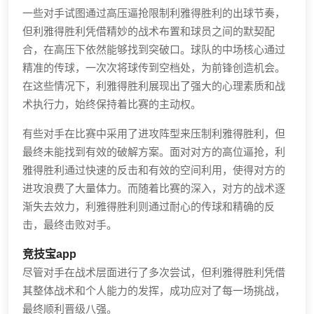
一些对手试图通过高压逼抢限制利雅得胜利的出球节奏，
但利雅得胜利凭借精妙的战术布置和球员之间的默契配
合，在高压下依然能够找到突破口。球队的中场核心通过
精准的传球，一次次将球传到空档处，为前锋创造机会。
在这些情况下，利雅得胜利展现出了强大的心理素质和战
术执行力，始终保持着比赛的主动权。
有些对手在比赛中采用了进攻阵型来压制利雅得胜利，但
最终未能找到有效的破解方案。面对对方的高位逼抢，利
雅得胜利通过快速的反击和有效的空间利用，使得对方的
进攻浪费了大量体力。而随着比赛的深入，对方的战术逐
渐失去效力，利雅得胜利则通过耐心的传球和精确的反
击，最终击败对手。
竞技宝app
尽管对手在战术层面进行了多次尝试，但利雅得胜利凭借
其整体战术和个人能力的发挥，成功应对了每一场挑战，
最终顺利晋级八强。