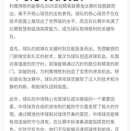
利雅得胜利能够在2026亚冠精英联赛淘汰赛阶段脱颖而
出，离不开核心球员的出色表现。球队的核心球员不仅在
技术层面上展现出了世界级的水平，而且在比赛中充满了
比赛智慧和临场指挥能力，成为球队取得胜利的关键所
在。
首先，球队的前锋在关键时刻总能挺身而出，凭借敏锐的
门前嗅觉和扎实的射术，屡次为球队创造进球机会。在面
对高强度的防守时，前锋能够通过巧妙的跑位和精准的射
门，突破防线，为利雅得胜利创造了宝贵的进攻机会。特
别是在淘汰赛中，球队的进攻球员展现了过人的技术和冷
静的判断，帮助球队扭转局面。
此外，球队的中场核心也是球队成功晋级的一个重要因
素。中场球员在组织进攻和拦截防守方面发挥了极大的作
用。通过精准的传球和对球场节奏的掌控，中场球员能够
有效连接防守与进攻，在比赛中扮演着调度指挥官的角
色。在防守反击中，他们不仅能够迅速将球传到前场，还