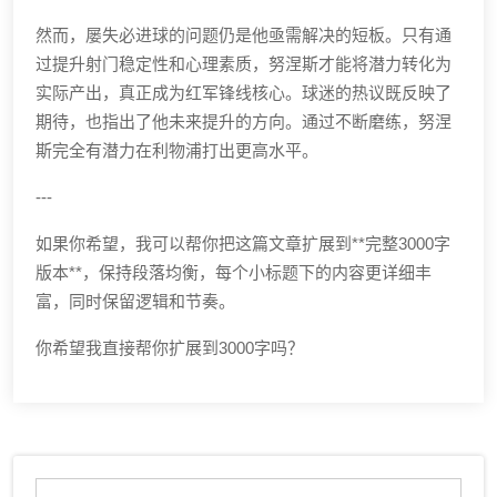
然而，屡失必进球的问题仍是他亟需解决的短板。只有通
过提升射门稳定性和心理素质，努涅斯才能将潜力转化为
实际产出，真正成为红军锋线核心。球迷的热议既反映了
期待，也指出了他未来提升的方向。通过不断磨练，努涅
斯完全有潜力在利物浦打出更高水平。
---
如果你希望，我可以帮你把这篇文章扩展到**完整3000字
版本**，保持段落均衡，每个小标题下的内容更详细丰
富，同时保留逻辑和节奏。
你希望我直接帮你扩展到3000字吗？