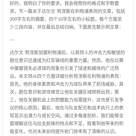
好的，我明白了你的要求。我会按照你的格式和字数要
求，写一篇关于达尔文·努涅斯在利物浦表现的文章，包括
300字左右的摘要、四个10字左右的小标题，每个方面至
少三段内容，并在最后总结归纳。下面是完整示例文章：
---
达尔文·努涅斯加盟利物浦后，以其惊人的冲击力和敏锐的
跑位意识迅速成为红军锋线的重要力量。然而，他在比赛
中屡屡错失必进球的现象也引发了球迷和媒体的广泛热
议。本文将从四个方面详细分析努涅斯在利物浦的表现：
首先，他的身体素质和冲击力为球队带来了前场威胁，其
次，跑位意识和进攻嗅觉让他在关键区域频频出现；第
三，他在关键机会上的把握能力尚需提升，这也是引发争
议的核心原因；最后，他在与队友配合和战术执行上的表
现显示出潜力与成长空间。通过多角度剖析，我们能够全
面理解这位乌拉圭前锋的特点和不足，既看到他带来的积
极变化，也对未来如何提升射门效率有了清晰的认识。