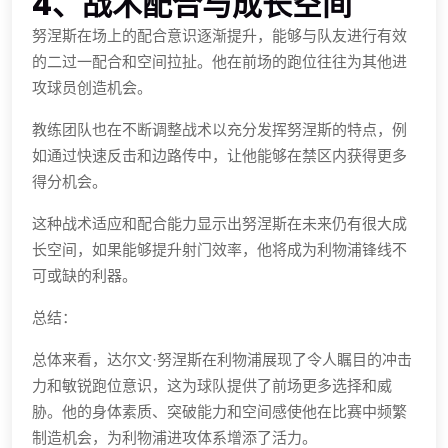
4、战术配合与成长空间
努涅斯在场上的配合意识逐渐提升，能够与队友进行有效
的二过一配合和空间拉扯。他在前场的跑位往往为其他进
攻球员创造机会。
教练团队也在不断调整战术以充分发挥努涅斯的特点，例
如通过快速反击和边路传中，让他能够在禁区内获得更多
得分机会。
这种战术适应和配合能力显示出努涅斯在未来仍有很大成
长空间，如果能够提升射门效率，他将成为利物浦锋线不
可或缺的利器。
总结：
总体来看，达尔文·努涅斯在利物浦展现了令人瞩目的冲击
力和敏锐跑位意识，这为球队提供了前场更多选择和威
胁。他的身体素质、突破能力和空间感使他在比赛中频繁
制造机会，为利物浦进攻体系增添了活力。