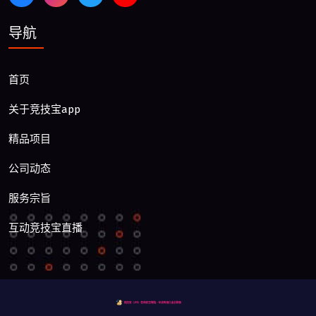
导航
首页
关于竞技宝app
精品项目
公司动态
服务宗旨
互动竞技宝直播