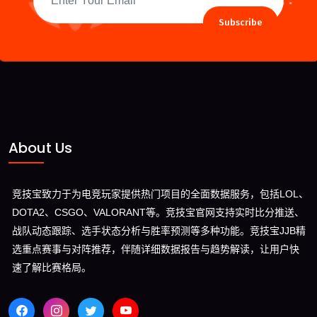
Subscribe
About Us
竞技宝致力于为电竞玩家提供热门项目的全面数据服务，包括LOL、
DOTA2、CSGO、VALORANT等。竞技宝官网支持实时比分推送、
战队动态跟踪、选手状态分析与胜率预测等多种功能。竞技宝JJB精
选重点赛事与对阵推荐，伴随详细数据报告与趋势解读，让用户快
速了解比赛格局。