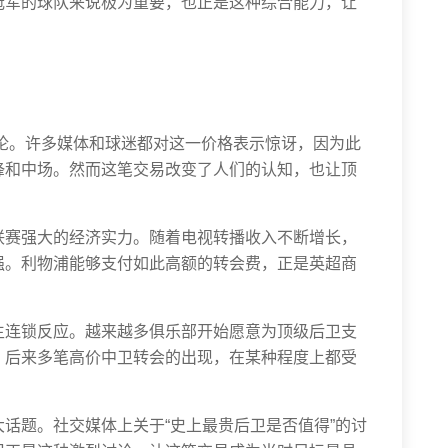
冠军的球队来说极为重要，也正是这种综合能力，让
。
讨论。许多媒体和球迷都对这一价格表示惊讶，因为此
锋和中场。然而这笔交易改变了人们的认知，也让顶
联赛强大的经济实力。随着电视转播收入不断增长，
强。利物浦能够支付如此高额的转会费，正是英超商
生连锁反应。越来越多俱乐部开始愿意为顶级后卫支
。后来多笔高价中卫转会的出现，在某种程度上都受
话题。社交媒体上关于“史上最贵后卫是否值得”的讨