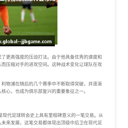
现了更高强度的压迫打法。由于他具备优秀的速度和
从而压缩对手的进攻空间。这种战术变化让球队在攻
。利物浦在随后的几个赛季中不断取得突破，并逐渐
队核心，也成为俱乐部复兴的重要象征之一。
，是现代足球转会史上具有里程碑意义的一笔交易。从
队未来发展，这笔交易都体现出顶级中后卫在现代足