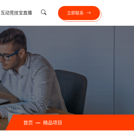
互动竞技宝直播
立即联系
首页
精品项目