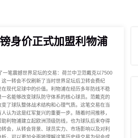
英镑身价正式加盟利物浦
了一笔震撼世界足坛的交易：荷兰中卫范戴克以7500
。这一转会不仅刷新了当时世界足坛后卫转会费纪
卫在现代足球中的价值。利物浦在经历多年防线不稳
进一名能够改变球队防守体系的核心球员。范戴克的
改变了球队整体战术结构和心理气质。这笔交易在当
有人认为这是红军复兴的重要一步。随着时间推移，
帮助利物浦建立起欧洲顶级防线，也为球队后来夺得
动转会，从转会背景、球员实力、市场影响以及对利
分析，可以更加全面地理解这笔历史级交易为何会成