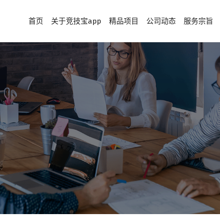
首页
关于竞技宝app
精品项目
公司动态
服务宗旨