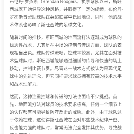
布伦丹·罗杰斯（Brendan Rodgers）执掌球队以来，斯旺
西城就开始倡导这种风格，并取得了一定的成绩。布伦丹·
罗杰斯曾帮助球队在英超联赛中稳固地位，同时，他的战
术体系也影响了斯旺西城的足球文化。
随着时间的推移，斯旺西城的地面流打法逐渐成为球队的
标志性战术，尤其是在中场的控制与传球方面，球队的表
现相当出色。球队传球流畅，控球率较高，尤其在面对技
术型球队时，斯旺西城能够通过细腻的传导和快速的场上
移动，控制比赛节奏。尽管这一战术方式被认为是现代足
球中的先进理念，但它同样要求球员拥有较高的技术水平
和战术理解力。
然而，这种注重控球和传递的打法也面临不少挑战。首
先，地面流打法对球员的技术要求极高，任何一个细节上
的失误都有可能导致防守反击的威胁。此外，由于球队过
于依赖控球，这使得斯旺西城在面对那些战术纪律严密、
反击能力强的球队时，常常无法完全发挥其优势，导致战