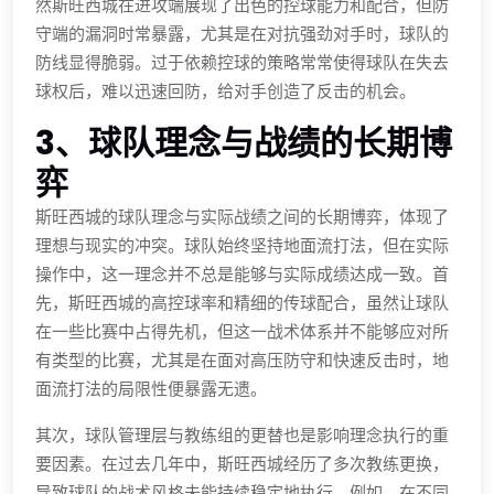
然斯旺西城在进攻端展现了出色的控球能力和配合，但防
守端的漏洞时常暴露，尤其是在对抗强劲对手时，球队的
防线显得脆弱。过于依赖控球的策略常常使得球队在失去
球权后，难以迅速回防，给对手创造了反击的机会。
3、球队理念与战绩的长期博
弈
斯旺西城的球队理念与实际战绩之间的长期博弈，体现了
理想与现实的冲突。球队始终坚持地面流打法，但在实际
操作中，这一理念并不总是能够与实际成绩达成一致。首
先，斯旺西城的高控球率和精细的传球配合，虽然让球队
在一些比赛中占得先机，但这一战术体系并不能够应对所
有类型的比赛，尤其是在面对高压防守和快速反击时，地
面流打法的局限性便暴露无遗。
其次，球队管理层与教练组的更替也是影响理念执行的重
要因素。在过去几年中，斯旺西城经历了多次教练更换，
导致球队的战术风格未能持续稳定地执行。例如，在不同