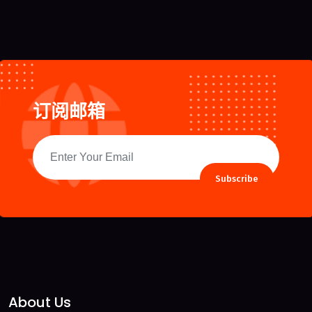
订阅邮箱
Subscribe
About Us