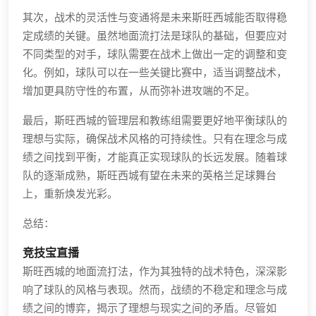
其次，战术的灵活性与变通将是未来斯旺西城能否取得稳
定成绩的关键。虽然地面流打法是球队的基础，但要应对
不同类型的对手，球队需要在战术上做出一定的调整和变
化。例如，球队可以在一些关键比赛中，适当调整战术，
增加更具防守性的布置，从而弥补进攻端的不足。
最后，斯旺西城的管理层和教练组需要更好地平衡球队的
理想与实际，确保战术风格的可持续性。只有在理念与成
绩之间找到平衡，才能真正实现球队的长远发展。随着球
队的逐渐成熟，斯旺西城有望在未来的英格兰足球舞台
上，重新焕发光彩。
总结：
竞技宝直播
斯旺西城的地面流打法，作为其独特的战术特色，深深影
响了球队的风格与表现。然而，战绩的不稳定和理念与成
绩之间的博弈，揭示了理想与现实之间的矛盾。尽管如