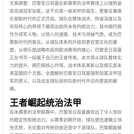
文章摘要：巴黎圣日耳曼在新赛季的法甲赛场上以强势姿
态完成冠军加冕，这不仅是一座奖杯的诞生，更象征着俱
乐部新时代的正式开启。球队在整体战术、阵容深度以及
年轻核心的带领下展现出前所未有的统治力，其中姆巴佩
作为领军人物，以惊人的速度、技术与领袖气质，成为巴
黎新时代的象征。从球队体系的升级到更衣室文化的重
塑，从俱乐部战略布局到欧洲赛场的雄心，巴黎圣日耳曼
正在书写一段属于自己的王者传奇。本文将从球队整体实
力的提升、姆巴佩核心作用、战术体系革新以及俱乐部未
来蓝图四个方面，全面解析巴黎圣日耳曼强势加冕法甲冠
军的意义，以及这支球队如何在新时代中迈向更高的巅
峰。
王者崛起统治法甲
在本赛季的法甲联赛中，巴黎圣日耳曼展现出了令人惊叹
的稳定性和统治力。从赛季初期开始，球队便迅速确立领
先优势，无论面对传统劲旅还是中下游球队，巴黎都能够