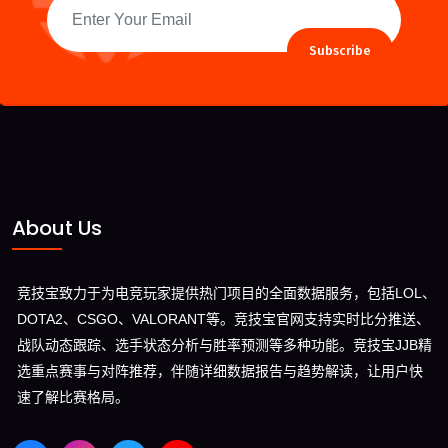
Subscribe
About Us
竞技宝致力于为电竞玩家提供热门项目的全面数据服务，包括LOL、
DOTA2、CSGO、VALORANT等。竞技宝官网支持实时比分推送、
战队动态跟踪、选手状态分析与胜率预测等多种功能。竞技宝JJB精
选重点赛事与对阵推荐，伴随详细数据报告与趋势解读，让用户快
速了解比赛格局。