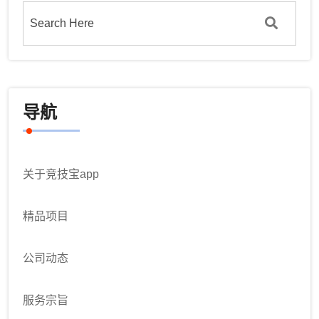
导航
关于竞技宝app
精品项目
公司动态
服务宗旨