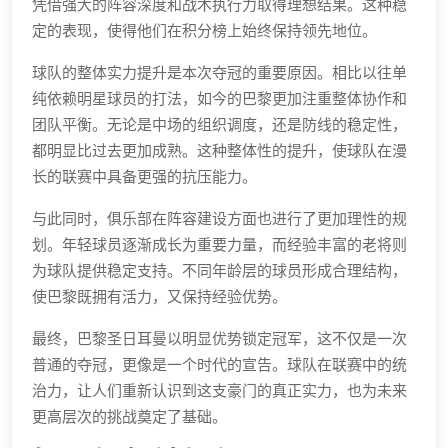
凭借强大的阵容深度和战术执行力取得理想结果。这种稳
定的表现，使得他们在积分榜上始终保持领先地位。
球队的整体实力提升是本次夺冠的重要原因。相比以往单
纯依赖明星球员的打法，如今的巴黎更加注重整体协作和
团队平衡。无论是中场的组织调度，还是防线的稳定性，
都明显比过去更加成熟。这种整体性的提升，使球队在漫
长的联赛中具备更强的抗压能力。
与此同时，俱乐部在阵容建设方面也进行了更加理性的规
划。年轻球员逐渐成长为重要力量，而经验丰富的老将则
为球队提供稳定支持。不同年龄层的球员形成合理结构，
使巴黎既拥有活力，又保持经验优势。
最终，巴黎圣日耳曼以明显优势锁定冠军，这不仅是一次
普通的夺冠，更像是一个时代的宣告。球队在联赛中的统
治力，让人们重新认识到这支豪门的真正实力，也为未来
更高层次的挑战奠定了基础。