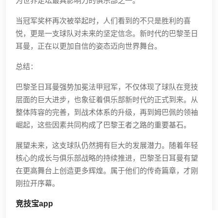
为世界足坛最具影响力的俱乐部之一。
当冠军奖杯再次被举起时，人们看到的不只是胜利的喜
悦，更是一支球队对未来的坚定信念。新时代的巴黎圣日
耳曼，正在以更加自信的姿态迈向世界舞台。
总结：
巴黎圣日耳曼强势加冕法甲冠军，不仅体现了球队在竞技
层面的巨大进步，也象征着俱乐部新时代的正式到来。从
整体阵容的完善，到战术体系的升级，再到姆巴佩的领袖
崛起，这些因素共同构成了巴黎王者之路的重要基石。
展望未来，这支球队仍然拥有巨大的发展潜力。随着年轻
核心的成长与俱乐部战略的持续推进，巴黎圣日耳曼有望
在更高舞台上创造更多辉煌。属于他们的传奇篇章，才刚
刚拉开序幕。
竞技宝app