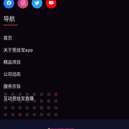
导航
首页
关于竞技宝app
精品项目
公司动态
服务宗旨
互动竞技宝直播