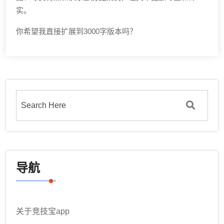
实。
你希望我直接扩展到3000字版本吗？
导航
关于竞技宝app