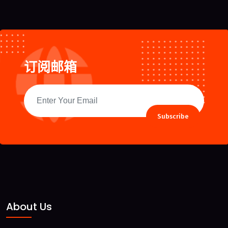
订阅邮箱
Subscribe
About Us