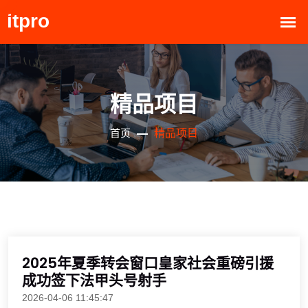
精品项目
精品项目
首页
2025年夏季转会窗口皇家社会重磅引援
成功签下法甲头号射手
2026-04-06 11:45:47