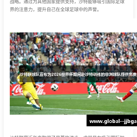
战略。通过为其他国家提供支持，沙特能够吸引国际足球
界的注意力，提升自己在全球足球中的声誉。