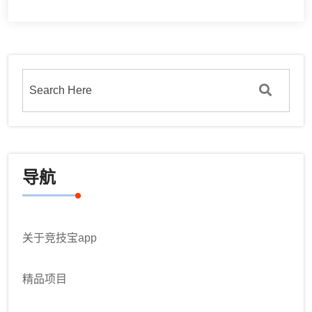
导航
关于竞技宝app
精品项目