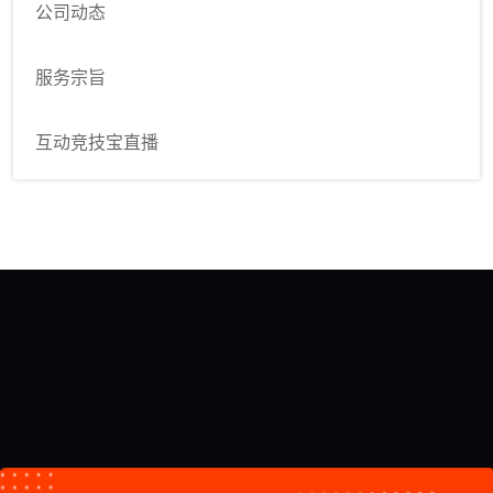
公司动态
服务宗旨
互动竞技宝直播