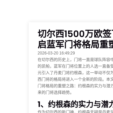
切尔西1500万欧
启蓝军门将格局重
2026-03-20 16:49:29
在切尔西的历史上，门将一直是球队阵容
的凯帕，蓝军在门将位置上的人选一直备受瞩
元引入了丹麦门将约根森，这一举动不仅
西门将的格局将进入一个全新的阶段。本
门将格局的重塑之路：约根森的实力与潜
来的门将选择趋势。
1、约根森的实力与潜
作为切尔西的新门神，约根森无疑是丹麦