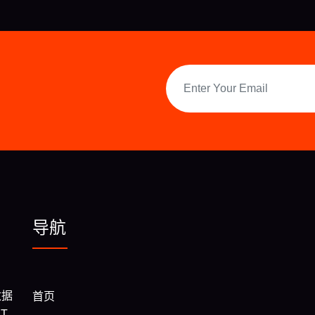
导航
数据
首页
T