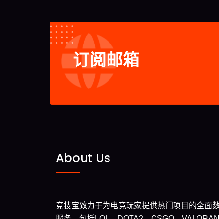
订阅邮箱
About Us
竞技宝致力于为电竞玩家提供热门项目的全面
服务，包括LOL、DOTA2、CSGO、VALORAN