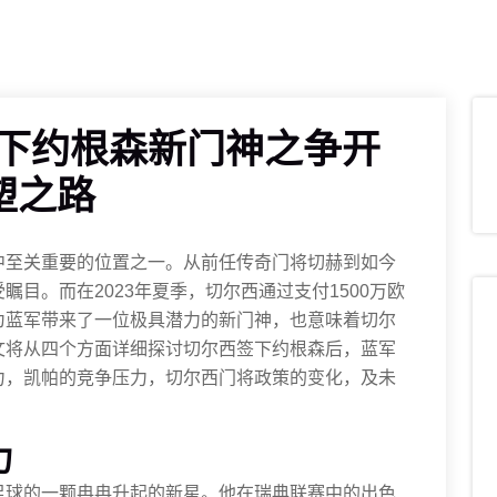
签下约根森新门神之争开
塑之路
中至关重要的位置之一。从前任传奇门将切赫到如今
目。而在2023年夏季，切尔西通过支付1500万欧
为蓝军带来了一位极具潜力的新门神，也意味着切尔
文将从四个方面详细探讨切尔西签下约根森后，蓝军
力，凯帕的竞争压力，切尔西门将政策的变化，及未
力
足球的一颗冉冉升起的新星。他在瑞典联赛中的出色