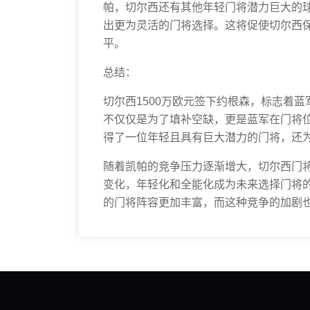
帕，切尔西还有其他年轻门将潜力巨大的
出更为灵活的门将选择。这将促使切尔西
平。
总结：
切尔西1500万欧元签下约根森，标志着
不仅仅是为了填补空缺，更是蓝军在门将
得了一位年轻且具有巨大潜力的门将，还
随着凯帕的竞争压力逐渐增大，切尔西门
变化，年轻化和全能化成为未来选择门将
的门将阵容更加丰富，而这种竞争的加剧