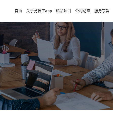
首页
关于竞技宝app
精品项目
公司动态
服务宗旨