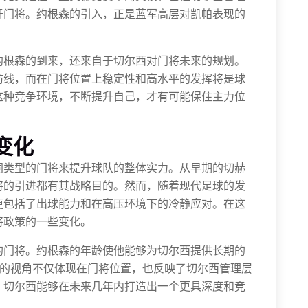
牙门将。约根森的引入，正是蓝军高层对凯帕表现的
约根森的到来，还来自于切尔西对门将未来的规划。
防线，而在门将位置上稳定性和高水平的发挥将是球
这种竞争环境，不断提升自己，才有可能保住主力位
变化
同类型的门将来提升球队的整体实力。从早期的切赫
将的引进都有其战略目的。然而，随着现代足球的发
更包括了出球能力和在高压环境下的冷静应对。在这
将政策的一些变化。
的门将。约根森的年龄使他能够为切尔西提供长期的
远的视角不仅体现在门将位置，也反映了切尔西管理层
，切尔西能够在未来几年内打造出一个更具深度和竞