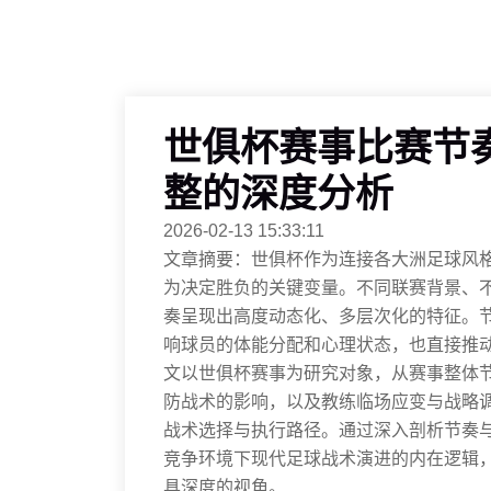
世俱杯赛事比赛节
整的深度分析
2026-02-13 15:33:11
文章摘要：世俱杯作为连接各大洲足球风
为决定胜负的关键变量。不同联赛背景、
奏呈现出高度动态化、多层次化的特征。
响球员的体能分配和心理状态，也直接推
文以世俱杯赛事为研究对象，从赛事整体
防战术的影响，以及教练临场应变与战略
战术选择与执行路径。通过深入剖析节奏
竞争环境下现代足球战术演进的内在逻辑
具深度的视角。