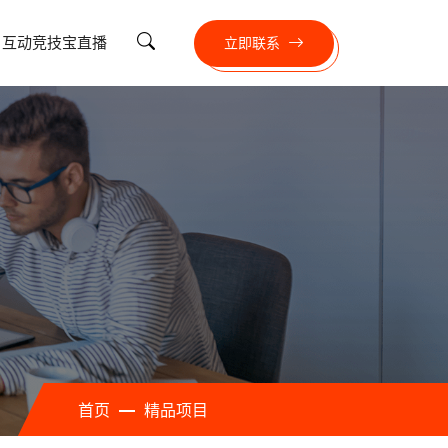
互动竞技宝直播
立即联系
首页
精品项目