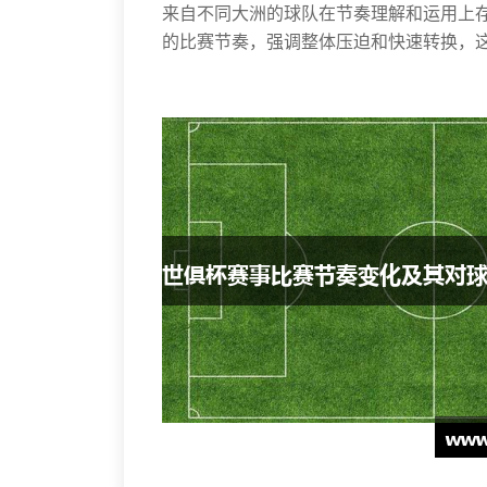
来自不同大洲的球队在节奏理解和运用上
的比赛节奏，强调整体压迫和快速转换，