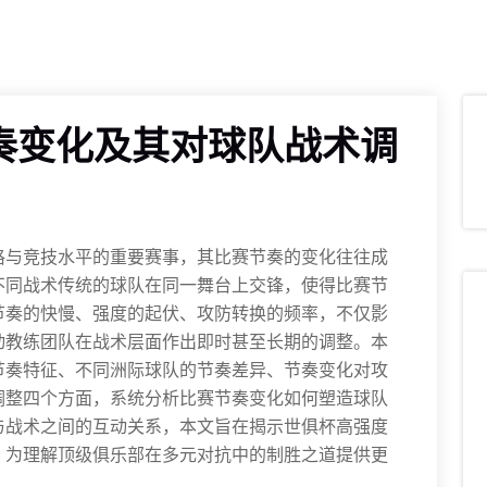
奏变化及其对球队战术调
格与竞技水平的重要赛事，其比赛节奏的变化往往成
不同战术传统的球队在同一舞台上交锋，使得比赛节
节奏的快慢、强度的起伏、攻防转换的频率，不仅影
动教练团队在战术层面作出即时甚至长期的调整。本
节奏特征、不同洲际球队的节奏差异、节奏变化对攻
调整四个方面，系统分析比赛节奏变化如何塑造球队
与战术之间的互动关系，本文旨在揭示世俱杯高强度
，为理解顶级俱乐部在多元对抗中的制胜之道提供更