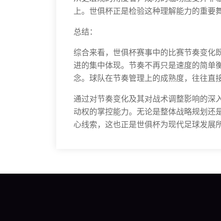
上。世俱杯正是检验这种理解能力的重要
总结：
综合来看，世俱杯赛事中的比赛节奏变化
进的集中体现。节奏不再只是速度的简单
念。球队在节奏管理上的成熟度，往往直
通过对节奏变化及其对战术调整影响的深
动权的掌控能力。无论是整体战略规划还
心线索，这也正是世俱杯为现代足球发展