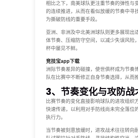
相比之下，南美球队更注重节奏的弹性与
的连续推进，从而在看似放缓的节奏中寻找
为撕破防线的重要手段。
亚洲、非洲及中北美洲球队则更多展现出
体节奏、压缩防守空间，以减少失误风险
杯中屡见不鲜。
竞技宝app下载
洲际节奏差异的碰撞，使世俱杯成为节奏
队在比赛中不断修正自身节奏选择，从而
3、节奏变化与攻防战
比赛节奏的变化直接影响球队的进攻组织
快速传递，以利用对手防线尚未完全落位
执行力。
当节奏被刻意放缓时，进攻战术往往转向