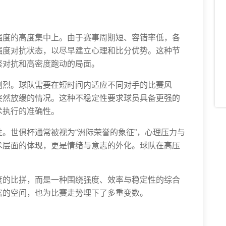
强度的高度集中上。由于赛事周期短、容错率低，各
强度对抗状态，以尽早建立心理和比分优势。这种节
繁对抗和高密度跑动的局面。
剧烈。球队需要在短时间内适应不同对手的比赛风
突然放缓的情况。这种不稳定性要求球员具备更强的
术执行的准确性。
。世俱杯通常被视为“洲际荣誉的象征”，心理压力与
术层面的体现，更是情绪与意志的外化。球队在高压
。
度的比拼，而是一种围绕强度、效率与稳定性的综合
富的空间，也为比赛走势埋下了多重变数。