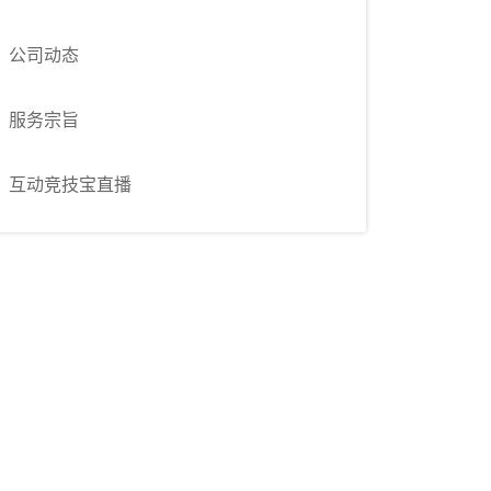
公司动态
服务宗旨
互动竞技宝直播