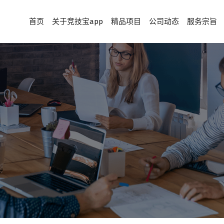
首页
关于竞技宝app
精品项目
公司动态
服务宗旨