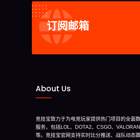
订阅邮箱
About Us
竞技宝致力于为电竞玩家提供热门项目的全面
服务，包括LOL、DOTA2、CSGO、VALORAN
等。竞技宝官网支持实时比分推送、战队动态