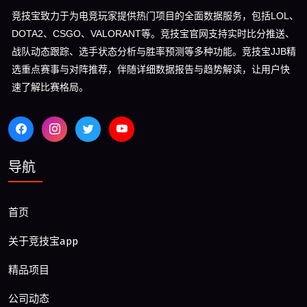
竞技宝致力于为电竞玩家提供热门项目的全面数据服务，包括LOL、
DOTA2、CSGO、VALORANT等。竞技宝官网支持实时比分推送、
战队动态跟踪、选手状态分析与胜率预测等多种功能。竞技宝JJB精
选重点赛事与对阵推荐，伴随详细数据报告与趋势解读，让用户快
速了解比赛格局。
导航
首页
关于竞技宝app
精品项目
公司动态