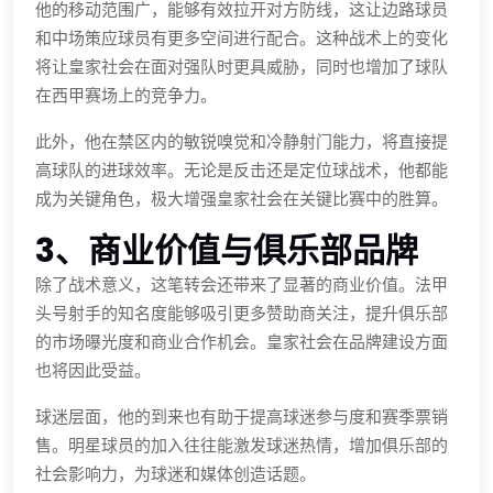
他的移动范围广，能够有效拉开对方防线，这让边路球员
和中场策应球员有更多空间进行配合。这种战术上的变化
将让皇家社会在面对强队时更具威胁，同时也增加了球队
在西甲赛场上的竞争力。
此外，他在禁区内的敏锐嗅觉和冷静射门能力，将直接提
高球队的进球效率。无论是反击还是定位球战术，他都能
成为关键角色，极大增强皇家社会在关键比赛中的胜算。
3、商业价值与俱乐部品牌
除了战术意义，这笔转会还带来了显著的商业价值。法甲
头号射手的知名度能够吸引更多赞助商关注，提升俱乐部
的市场曝光度和商业合作机会。皇家社会在品牌建设方面
也将因此受益。
球迷层面，他的到来也有助于提高球迷参与度和赛季票销
售。明星球员的加入往往能激发球迷热情，增加俱乐部的
社会影响力，为球迷和媒体创造话题。