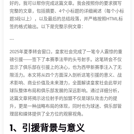
好的，我可以帮你完成这篇文章。我会按照你的要求撰写
完整的文章，包括摘要、4个小标题的详细阐述（每个小标
题3段以上），以及最后的总结段落，并严格按照HTML标
签的格式输出。以下是完整示例文章：
---
2025年夏季转会窗口，皇家社会完成了一笔令人震惊的重
磅引援——签下了本赛季法甲的头号射手。这笔转会不仅
显示了俱乐部在引援上的决心，也为西甲新赛季注入了无
限活力。本文将从四个方面深入剖析这笔引援的意义、战
术影响、商业价值及未来潜力，全面解读皇家社会此举对
球队整体布局和俱乐部发展的深远影响。通过详细分析，
这篇文章将揭示这位射手的加盟不仅是球队攻击力的提
升，更是一种战略布局的体现，同时也为球迷、俱乐部管
理层和媒体提供了全方位的观察视角。
1、引援背景与意义