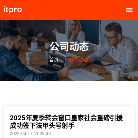
公司动态
公司动态
首页
2025年夏季转会窗口皇家社会重磅引援
成功签下法甲头号射手
2026-03-17 11:26:36