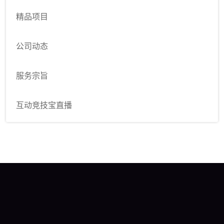
精品项目
公司动态
服务宗旨
互动竞技宝直播