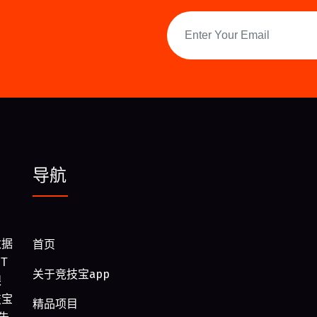
导航
数据
首页
T
关于竞技宝app
跟
技宝
精品项目