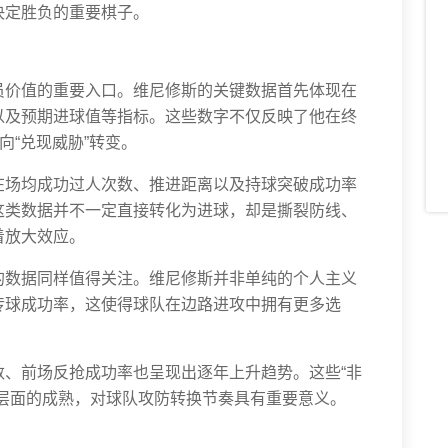
决定胜负的重要棋子。
员价值的重要入口。维尼修斯的关键数据首先体现在
以及预期进球值等指标。这些数字不仅反映了他在终
向“兑现威胁”转变。
在场均成功过人次数、推进距离以及持球突破成功率
这类数据并不一定直接转化为进球，却是撕裂防线、
着放大效应。
的数据同样值得关注。维尼修斯并非单纯的个人主义
传球成功率，这使得球队在边路进攻中拥有更多选
数、前场反抢成功率也呈现出逐年上升趋势。这些“非
层面的成熟，对球队攻防转换节奏具有重要意义。