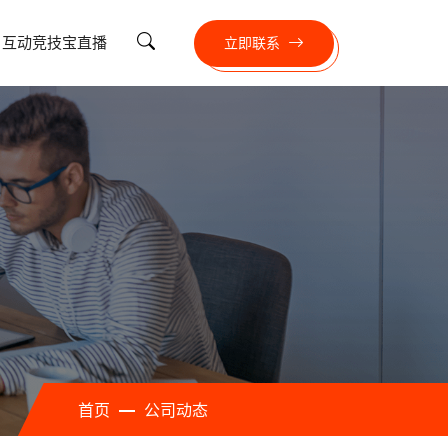
互动竞技宝直播
立即联系
首页
公司动态