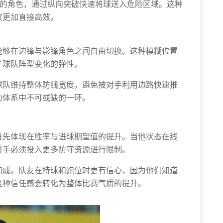
”的角色，通过纵向突破快速将球送入危险区域。这种
攻更加直接高效。
能够在边锋与影锋角色之间自由切换。这种模糊位置
了球队阵型变化的弹性。
球队维持整体防线宽度，避免被对手利用边路快速推
为体系中不可或缺的一环。
首先体现在胜率与进球期望值的提升。当他状态在线
对手必须投入更多防守资源进行限制。
加成。队友在持球和跑位时更有信心，因为他们知道
这种信任感会转化为整体比赛气质的提升。