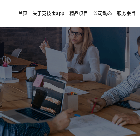
首页
关于竞技宝app
精品项目
公司动态
服务宗旨