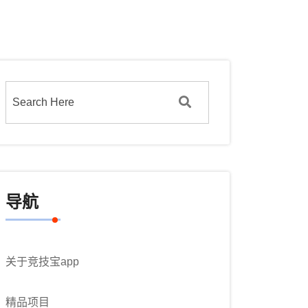
导航
关于竞技宝app
精品项目