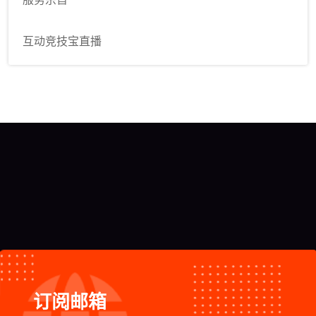
互动竞技宝直播
订阅邮箱