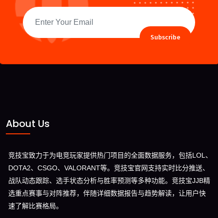
Subscribe
About Us
竞技宝致力于为电竞玩家提供热门项目的全面数据服务，包括LOL、
DOTA2、CSGO、VALORANT等。竞技宝官网支持实时比分推送、
战队动态跟踪、选手状态分析与胜率预测等多种功能。竞技宝JJB精
选重点赛事与对阵推荐，伴随详细数据报告与趋势解读，让用户快
速了解比赛格局。