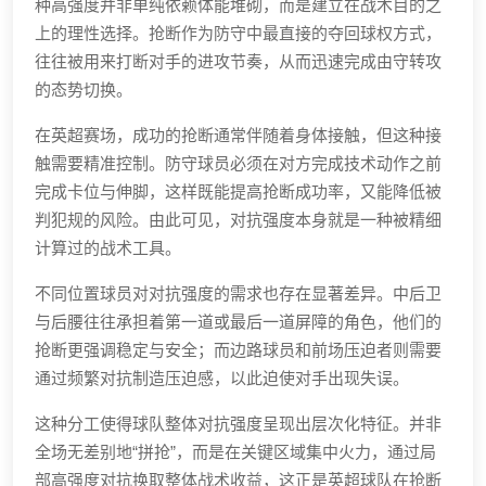
种高强度并非单纯依赖体能堆砌，而是建立在战术目的之
上的理性选择。抢断作为防守中最直接的夺回球权方式，
往往被用来打断对手的进攻节奏，从而迅速完成由守转攻
的态势切换。
在英超赛场，成功的抢断通常伴随着身体接触，但这种接
触需要精准控制。防守球员必须在对方完成技术动作之前
完成卡位与伸脚，这样既能提高抢断成功率，又能降低被
判犯规的风险。由此可见，对抗强度本身就是一种被精细
计算过的战术工具。
不同位置球员对对抗强度的需求也存在显著差异。中后卫
与后腰往往承担着第一道或最后一道屏障的角色，他们的
抢断更强调稳定与安全；而边路球员和前场压迫者则需要
通过频繁对抗制造压迫感，以此迫使对手出现失误。
这种分工使得球队整体对抗强度呈现出层次化特征。并非
全场无差别地“拼抢”，而是在关键区域集中火力，通过局
部高强度对抗换取整体战术收益，这正是英超球队在抢断