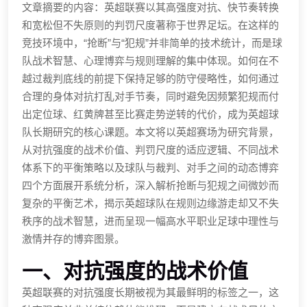
文章摘要的内容：英超联赛以其高强度对抗、快节奏转换
和宽松但不失原则的判罚尺度著称于世界足坛。在这样的
竞技环境中，“抢断”与“犯规”并非简单的技术统计，而是球
队战术智慧、心理博弈与规则理解的集中体现。如何在不
越过裁判底线的前提下保持足够的防守侵略性，如何通过
合理的身体对抗打乱对手节奏，同时避免因频繁犯规而付
出定位球、红黄牌甚至比赛走势逆转的代价，成为英超球
队长期研究的核心课题。本文将以英超赛场为研究背景，
从对抗强度的战术价值、判罚尺度的适应逻辑、不同战术
体系下的平衡策略以及球队与裁判、对手之间的动态博弈
四个方面展开系统分析，深入解析抢断与犯规之间微妙而
复杂的平衡艺术，揭示英超球队在规则边缘游走却又不失
秩序的战术智慧，进而呈现一幅高水平职业足球中理性与
激情并存的博弈图景。
一、对抗强度的战术价值
英超联赛的对抗强度长期被视为其最鲜明的标签之一，这