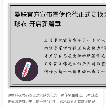
更换球衣号码也是对球队文化的一种传承和推动。9号球衣
是曼联进攻历史上的一块“圣地”，它承载着无数球迷的记