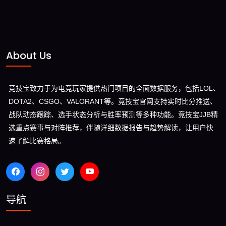
About Us
竞技宝致力于为电竞玩家提供热门项目的全面数据服务，包括LOL、
DOTA2、CSGO、VALORANT等。竞技宝官网支持实时比分推送、
战队动态跟踪、选手状态分析与胜率预测等多种功能。竞技宝JJB精
选重点赛事与对阵推荐，伴随详细数据报告与趋势解读，让用户快
速了解比赛格局。
导航