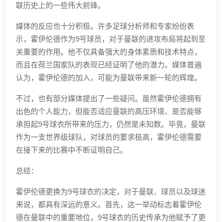
联历史上的一些伟大前锋。
媒体的反应也十分积极。许多足球分析师和专家纷纷表
示，霍伊伦德作为9号球员，对于曼联的进攻布局将起到至
关重要的作用。他不仅具备强大的身体素质和技术特点，
而且在荷兰国家队的表现已经证明了他的潜力。媒体普遍
认为，霍伊伦德的加入，可能为曼联带来新一轮的辉煌。
不过，也有部分媒体提出了一些疑问。虽然霍伊伦德拥有
出色的个人能力，但能否适应曼联的高压环境、是否能够
承担起9号球衣所带来的压力，仍然是未知数。毕竟，曼联
作为一支世界级球队，对球员的要求极高，霍伊伦德需要
在接下来的比赛中不断证明自己。
总结：
霍伊伦德更换为9号球衣的决定，对于曼联、球员以及球迷
来说，都具有深远的意义。首先，这一举动标志着霍伊伦
德在曼联中的重要地位，9号球衣的历史传承为他赋予了更