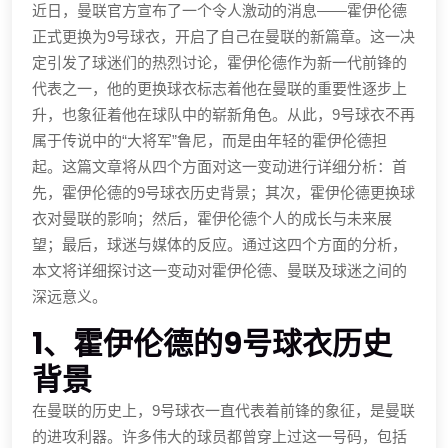
近日，曼联官方宣布了一个令人激动的消息——霍伊伦德
正式更换为9号球衣，开启了自己在曼联的新篇章。这一决
定引发了球迷们的热烈讨论，霍伊伦德作为新一代前锋的
代表之一，他的更换球衣标志着他在曼联的重要性逐步上
升，也象征着他在球队中的崭新角色。从此，9号球衣不再
属于传说中的“大将军”鲁尼，而是由年轻的霍伊伦德担
起。这篇文章将从四个方面对这一变动进行详细分析：首
先，霍伊伦德的9号球衣历史背景；其次，霍伊伦德更换球
衣对曼联的影响；然后，霍伊伦德个人的成长与未来展
望；最后，球迷与媒体的反应。通过这四个方面的分析，
本文将详细探讨这一变动对霍伊伦德、曼联及球迷之间的
深远意义。
1、霍伊伦德的9号球衣历史
背景
在曼联的历史上，9号球衣一直代表着前锋的象征，是曼联
的进攻利器。许多伟大的球员都曾穿上过这一号码，包括