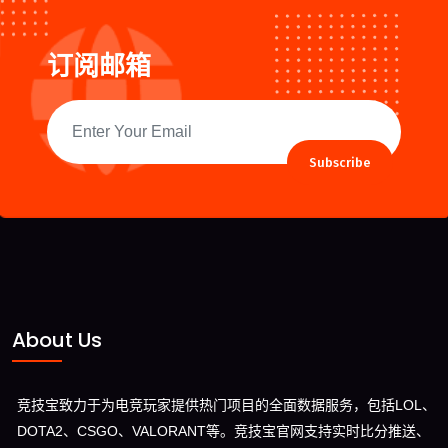
订阅邮箱
Subscribe
About Us
竞技宝致力于为电竞玩家提供热门项目的全面数据服务，包括LOL、
DOTA2、CSGO、VALORANT等。竞技宝官网支持实时比分推送、