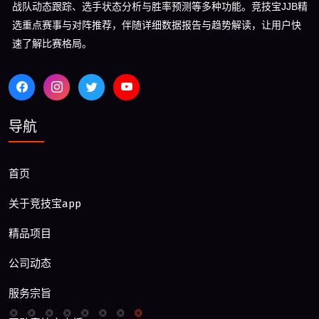
战队动态跟踪、选手状态分析与胜率预测等多种功能。竞技宝JJB精
选重点赛事与对阵推荐，伴随详细数据报告与趋势解读，让用户快
速了解比赛格局。
导航
首页
关于竞技宝app
精品项目
公司动态
服务宗旨