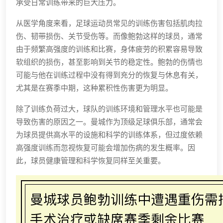
承受日常训练带来的巨大压力。
从医学角度来看，足球运动员常见的训练伤害包括肌肉拉
伤、韧带损伤、关节受伤等。而像鲍勃这样的球员，通常
由于频繁高强度的训练和比赛，身体疲劳的积累容易导致
软组织的损伤，甚至影响到关节的稳定性。鲍勃的伤情也
可能与他在训练过程中没有得到充分的恢复与休息有关，
尤其是在赛季中期，这种累积性伤害更为明显。
除了训练负荷过大，球队的训练环境和管理水平也可能是
导致伤害的原因之一。曼城作为顶级足球俱乐部，通常会
为球员提供高水平的设施和科学的训练体系，但过度依赖
高强度训练而忽视恢复可能会增加伤病的发生概率。因
此，球员健康管理和科学恢复同样至关重要。