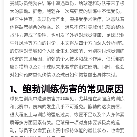
曼城球员鲍勃在训练中遭遇重伤，给球迷和球队带来了极
大的震动。据悉，鲍勃在一次高强度的训练中不慎受伤，
经医生检查，发现伤情严重，需接受手术治疗，这意味着
他将缺席剩余的赛季。这一消息不仅对曼城俱乐部的整体
战斗力造成了影响，也引发了外界对球员健康、足球职业
生涯风险等方面的讨论。本文将从四个方面深入分析鲍勃
的伤情对曼城和个人职业生涯的影响，分别探讨球员训练
伤害的常见原因、鲍勃的个人技术和战术作用、俱乐部的
应对措施以及对于球队未来赛季的潜在影响。同时，也会
对如何预防类似伤情以及球员如何恢复做出具体探讨。
1、鲍勃训练伤害的常见原因
球员在训练中遭遇伤害并非罕见，尤其是在高强度的训练
和比赛中，伤病的发生几乎不可避免。鲍勃的这次伤情，
很大程度上与训练的强度过高、恢复不足以及个人身体素
质等多方面因素有关。足球是一项对身体要求极高的运
动，球员不仅需要在比赛中保持体能的最佳状态，也需要