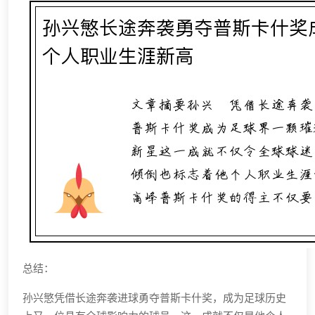
总结：
孙兴慜凭借长途奔袭进球勇夺普斯卡什奖，成为足球历史