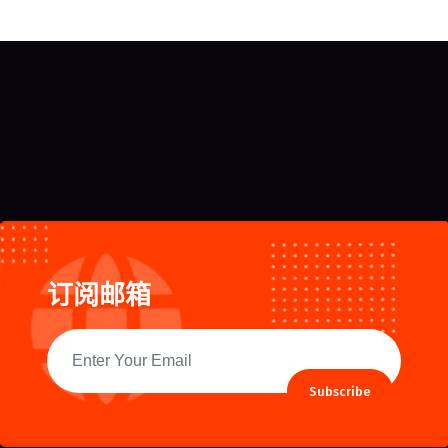
订阅邮箱
Subscribe