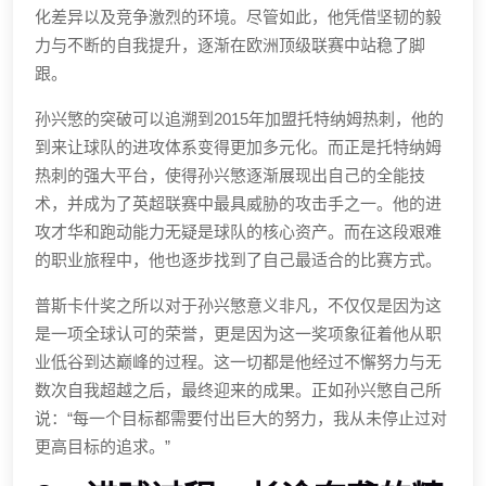
化差异以及竞争激烈的环境。尽管如此，他凭借坚韧的毅
力与不断的自我提升，逐渐在欧洲顶级联赛中站稳了脚
跟。
孙兴慜的突破可以追溯到2015年加盟托特纳姆热刺，他的
到来让球队的进攻体系变得更加多元化。而正是托特纳姆
热刺的强大平台，使得孙兴慜逐渐展现出自己的全能技
术，并成为了英超联赛中最具威胁的攻击手之一。他的进
攻才华和跑动能力无疑是球队的核心资产。而在这段艰难
的职业旅程中，他也逐步找到了自己最适合的比赛方式。
普斯卡什奖之所以对于孙兴慜意义非凡，不仅仅是因为这
是一项全球认可的荣誉，更是因为这一奖项象征着他从职
业低谷到达巅峰的过程。这一切都是他经过不懈努力与无
数次自我超越之后，最终迎来的成果。正如孙兴慜自己所
说：“每一个目标都需要付出巨大的努力，我从未停止过对
更高目标的追求。”