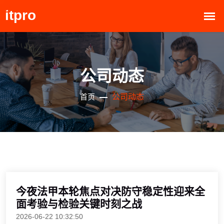
公司动态
公司动态
首页
今夜法甲本轮焦点对决防守稳定性迎来全
面考验与检验关键时刻之战
2026-06-22 10:32:50