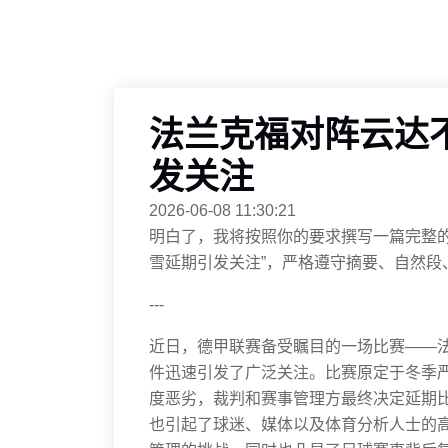
法兰克福对阵云达
发关注
2026-06-08 11:30:21
明白了，我将按照你的要求撰写一篇完整
雪延期引发关注”，严格遵守摘要、自然段
---
近日，德甲联赛备受瞩目的一场比赛——
件迅速引发了广泛关注。比赛原定于冬季
度恶劣，裁判和赛事管理方最终决定延期
也引起了球迷、媒体以及体育分析人士的