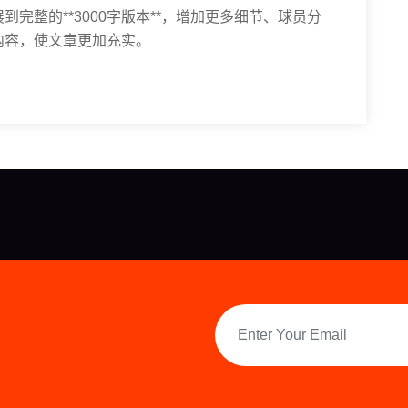
完整的**3000字版本**，增加更多细节、球员分
内容，使文章更加充实。