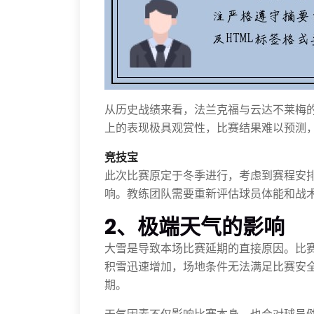
从历史战绩来看，法兰克福与云达不莱梅
上的表现极具观赏性，比赛结果难以预测
竞技宝
此次比赛原定于冬季进行，考虑到赛程安
响。教练团队需要重新评估球员体能和战
2、极端天气的影响
大雪是导致本场比赛延期的直接原因。比
积雪迅速增加，场地条件无法满足比赛安
期。