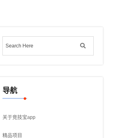
导航
关于竞技宝app
精品项目