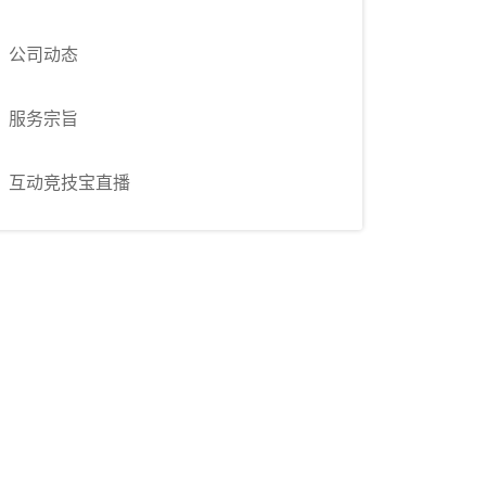
公司动态
服务宗旨
互动竞技宝直播