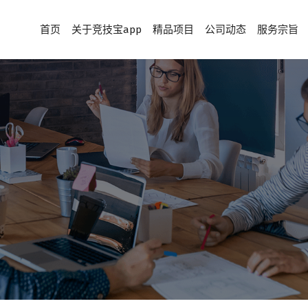
首页
关于竞技宝app
精品项目
公司动态
服务宗旨