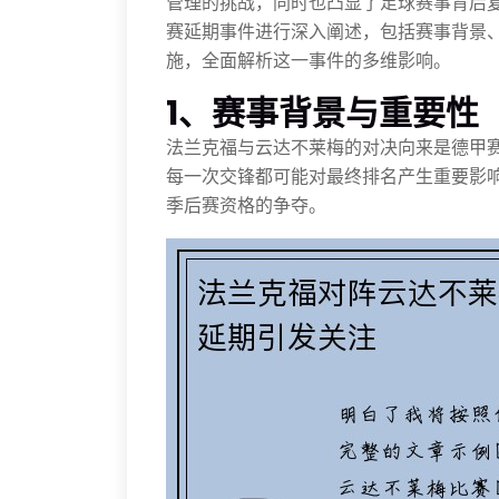
管理的挑战，同时也凸显了足球赛事背后
赛延期事件进行深入阐述，包括赛事背景
施，全面解析这一事件的多维影响。
1、赛事背景与重要性
法兰克福与云达不莱梅的对决向来是德甲
每一次交锋都可能对最终排名产生重要影
季后赛资格的争夺。