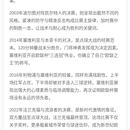
事。
2003年波尔图对阵凯尔特人的决赛，则呈现出截然不同的
风格。紧凑的防守与精准反击构成比赛主旋律，加时赛中
的制胜一击，让战术与耐心成为胜利的关键词。
2014年塞维利亚与本菲卡的对决，是点球大战的经典范
本。120分钟鏖战未分胜负，门将神勇发挥成为决定因素。
塞维利亚开启欧联杯“三连冠”伟业，也确立了自己“欧联之
王”的称号。
2016年利物浦与塞维利亚的较量，同样充满戏剧性。上半
场红军占优，下半场却被对手连入三球逆转。塞维利亚展
现出强大的心理素质与临场调整能力，再次证明欧联杯赛
场没有永远的领先者。
2022年法兰克福与流浪者的决赛，是新时代激情的象征。
双方鏖战至点球大战，法兰克福最终登顶。这场比赛不仅
关乎奖杯，更承载着城市荣誉与球迷信仰，成为新世纪欧