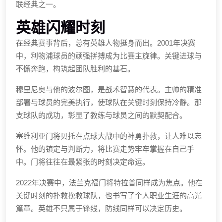
联经典之一。
英雄闪耀时刻
在经典赛事背后，总有英雄人物挺身而出。2001年决赛
中，利物浦球员的顽强拼搏成为比赛主旋律。关键进球与
不懈奔跑，构筑起团队胜利的基石。
穆里尼奥与他的波尔图，是战术智慧的代表。主帅的精准
部署与球员的完美执行，使球队在关键时刻保持冷静。那
支球队的成功，彰显了教练与球员之间的默契配合。
塞维利亚门将贝托在点球大战中的神勇扑救，让人难以忘
怀。他的镇定与判断力，将比赛走势牢牢掌握在自己手
中。门将往往在最紧张的时刻决定命运。
2022年决赛中，法兰克福门将特拉普同样成为焦点。他在
关键时刻的扑救挽救球队，也书写了个人职业生涯的高光
篇章。英雄不只属于锋线，防线同样可以决定历史。