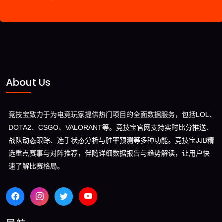
About Us
竞技宝致力于为电竞玩家提供热门项目的全面数据服务，包括LOL、
DOTA2、CSGO、VALORANT等。竞技宝官网支持实时比分推送、
战队动态跟踪、选手状态分析与胜率预测等多种功能。竞技宝JJB精
选重点赛事与对阵推荐，伴随详细数据报告与趋势解读，让用户快
速了解比赛格局。