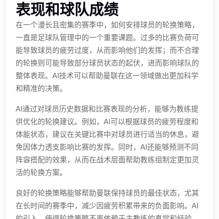
表现和球队成绩
在一个漫长且密集的赛季中，如何安排球员的轮换策略，
一直是足球队管理中的一个重要课题。过多的比赛负荷可
能导致球员的疲劳过度，从而影响他们的发挥；而不合理
的轮换则可能导致部分球员状态的起伏，进而影响球队的
整体表现。AI技术可以帮助曼联在这一领域做出更加科学
和精准的决策。
AI通过对球员历史数据和比赛表现的分析，能够为教练提
供优化的轮换建议。例如，AI可以根据球员的疲劳程度和
体能状态，建议在关键比赛中对球员进行适当的休息，避
免因体力透支影响比赛的发挥。同时，AI还能够预测不同
阵容搭配的效果，从而在战术层面帮助教练组制定更加灵
活的轮换方案。
良好的轮换策略能够帮助曼联保持球员的最佳状态，尤其
在长时间的赛季中，减少因疲劳积累带来的负面影响。AI
的引入，使得轮换策略不再依赖于主教练的直觉和经验，