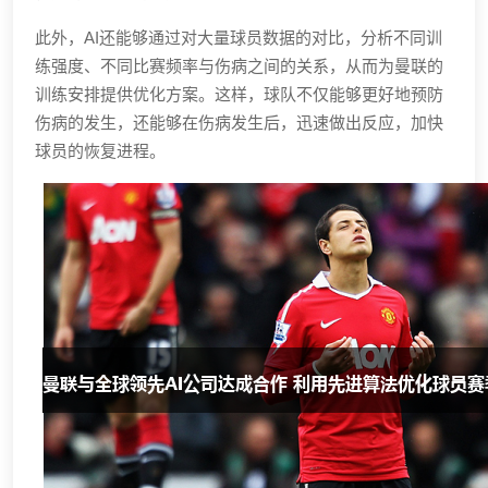
此外，AI还能够通过对大量球员数据的对比，分析不同训
练强度、不同比赛频率与伤病之间的关系，从而为曼联的
训练安排提供优化方案。这样，球队不仅能够更好地预防
伤病的发生，还能够在伤病发生后，迅速做出反应，加快
球员的恢复进程。