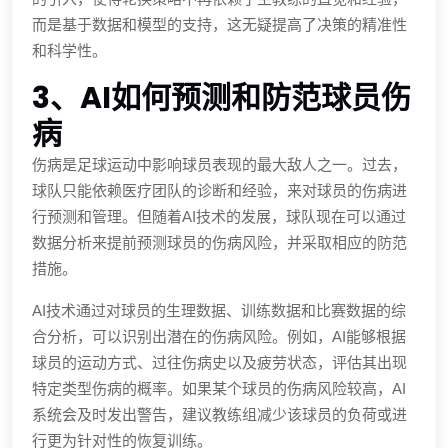
而是基于数据和模型的支持，这无疑提高了决策的精准性
和科学性。
3、AI如何预测和防范球员伤
病
伤病是足球运动中影响球员表现的最大敌人之一。过去，
球队只能依赖医疗团队的诊断和经验，来对球员的伤病进
行预测和管理。但随着AI技术的发展，球队现在可以通过
数据分析来提前预测球员的伤病风险，并采取相应的防范
措施。
AI技术通过对球员的生理数据、训练数据和比赛数据的综
合分析，可以识别出潜在的伤病风险。例如，AI能够根据
球员的运动方式、过往伤病史以及疲劳状态，评估其出现
特定类型伤病的概率。如果某个球员的伤病风险较高，AI
系统会及时发出警告，建议教练组减少该球员的负荷或进
行更为针对性的恢复训练。