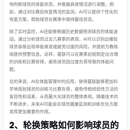
地判断球员的体能状态，并根据具体情况进行调整。例
如，通过对比赛后恢复情况的监测，AI可以提供个性化的
恢复方案，帮助球员在赛季中保持最佳状态。
除了实时监控，AI还能够根据历史数据预测球员的体能波
动。通过分析球员过去几赛季的表现，AI可以识别出哪些
球员容易出现体能衰退或疲劳过度的风险，并提前为教练
组提供预警信息。这样，曼联可以在赛季初就制定出合理
的训练和比赛安排，避免球员因过度负荷导致的体能问
题。
总的来说，AI在体能管理中的应用，使得曼联能够更加科
学地规划球员的训练与比赛负荷，避免传统经验性方法的
盲目性和误差，从而最大化球员的整体表现。随着技术的
不断进步，未来AI可能会在球员健康监测和训练优化方面
发挥更加重要的作用。
2、轮换策略如何影响球员的