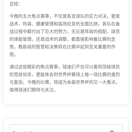
总结：
今晚的五大焦点赛事，不仅是各支球队的实力对决，更是
战术、阵容、健康管理和临场应变的全面比拼。各队在备
战过程中都付出了巨大的努力，无论是阵容的搭配、球员
的体能管理，还是战术的调整，都直接影响着比赛的走
势。教练组的智慧和决策将在比赛中起到至关重要的作
用。
通过这些精彩的焦点赛事，球迷们不仅可以看到顶级球员
的竞技状态，更能体会到世界杯赛场上每一场比赛的激烈
与复杂。今晚的比赛，将成为本届世界杯的又一大看点，
值得球迷们期待与关注。