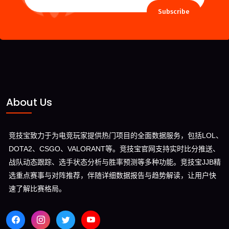
Subscribe
About Us
竞技宝致力于为电竞玩家提供热门项目的全面数据服务，包括LOL、
DOTA2、CSGO、VALORANT等。竞技宝官网支持实时比分推送、
战队动态跟踪、选手状态分析与胜率预测等多种功能。竞技宝JJB精
选重点赛事与对阵推荐，伴随详细数据报告与趋势解读，让用户快
速了解比赛格局。