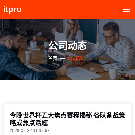
公司动态
公司动态
首页
今晚世界杯五大焦点赛程揭秘 各队备战策
略成焦点话题
2026-05-22 11:35:59