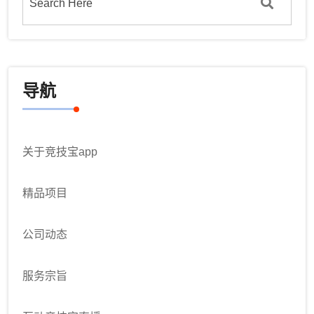
导航
关于竞技宝app
精品项目
公司动态
服务宗旨