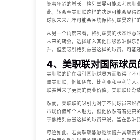
随着年龄的增长，格列兹曼可能会考虑职
此，转会至美职联这样的决定可能会显得
球队未来几年可能会围绕像格列兹曼这样
从另一个角度来看，格列兹曼的状态也意
未来的转会，选择加入其他顶级欧洲俱乐
升，但要吸引格列兹曼这样的球员，可能
4、美职联对国际球员
美职联的确在吸引国际球员方面取得了不
盟美职联，例如伊布、比利亚和亨利等人
联赛带来了更高的商业价值。美职联逐渐
然而，美职联的吸引力对于不同球员来说
市场价值和个人魅力，但他依然有着更高
于像格列兹曼这样的球员来说，留在欧洲
尽管如此，若美职联能够继续提升其联赛