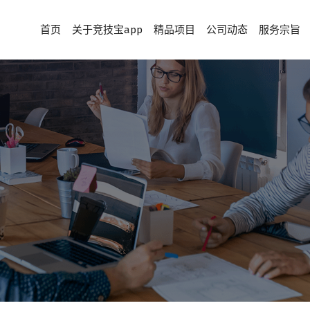
首页
关于竞技宝app
精品项目
公司动态
服务宗旨