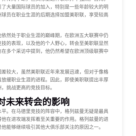
引了大量国际球员的加入，特别是一些年龄较大的明
洲球员在职业生涯的后期选择加盟美职联，享受较高
他依然处于职业生涯的巅峰期，在欧洲五大联赛中仍
竞技的表现，以及他的个人野心，转会至美职联显然
也在多个采访中提到，他仍然希望在欧洲顶级联赛中
相差较大，虽然美职联近年来发展迅速，但对于像格
着放缓职业生涯的进程。因此，即使美职联提出丰厚
洲，挑战更高的竞技目标。
对未来转会的影响
水平。在马德里竞技的阵容中，格列兹曼无疑是最具
得他在进攻端发挥着至关重要的作用。格列兹曼的进
是他能够继续吸引其他大俱乐部关注的原因之一。