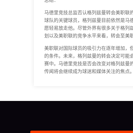
总结：
马德里竞技总监否认格列兹曼转会美职联
球队的关键球员，格列兹曼目前依然是马
愿轻易放走他。尽管外界有很多关于格列
划以及美职联的竞争水平来看，转会至美
美职联对国际球员的吸引力在逐年增加，
的条件。未来，格列兹曼的转会决定可能
赛中。马德里竞技是否会改变对格列兹曼
传闻将会继续成为球迷和媒体关注的焦点