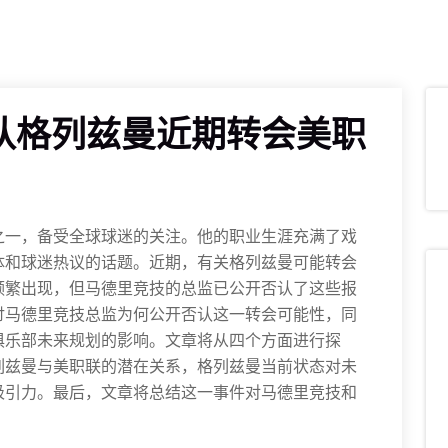
认格列兹曼近期转会美职
之一，备受全球球迷的关注。他的职业生涯充满了戏
体和球迷热议的话题。近期，有关格列兹曼可能转会
频繁出现，但马德里竞技的总监已公开否认了这些报
讨马德里竞技总监为何公开否认这一转会可能性，同
俱乐部未来规划的影响。文章将从四个方面进行探
列兹曼与美职联的潜在关系，格列兹曼当前状态对未
吸引力。最后，文章将总结这一事件对马德里竞技和