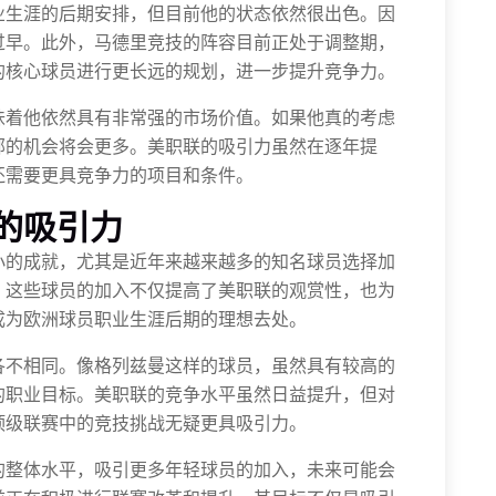
业生涯的后期安排，但目前他的状态依然很出色。因
过早。此外，马德里竞技的阵容目前正处于调整期，
的核心球员进行更长远的规划，进一步提升竞争力。
味着他依然具有非常强的市场价值。如果他真的考虑
部的机会将会更多。美职联的吸引力虽然在逐年提
还需要更具竞争力的项目和条件。
的吸引力
小的成就，尤其是近年来越来越多的知名球员选择加
。这些球员的加入不仅提高了美职联的观赏性，也为
成为欧洲球员职业生涯后期的理想去处。
各不相同。像格列兹曼这样的球员，虽然具有较高的
的职业目标。美职联的竞争水平虽然日益提升，但对
顶级联赛中的竞技挑战无疑更具吸引力。
的整体水平，吸引更多年轻球员的加入，未来可能会