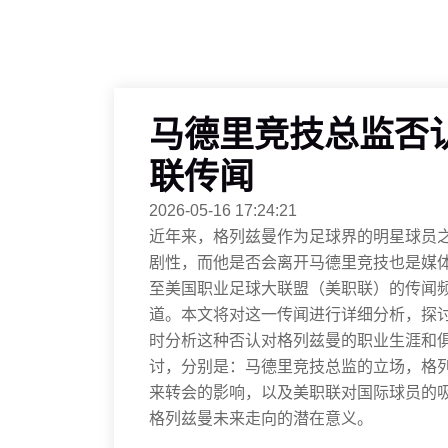
马德里竞技总监否
联传闻
2026-05-16 17:24:21
近年来，格列兹曼作为足球界的明星球员
剧性，而他是否会离开马德里竞技也是媒
至美国职业足球大联盟（美职联）的传闻
道。本文将对这一传闻进行详细分析，探
时分析这种否认对格列兹曼的职业生涯和
讨，分别是：马德里竞技总监的立场，格
来转会的影响，以及美职联对国际球员的
格列兹曼未来走向的潜在意义。