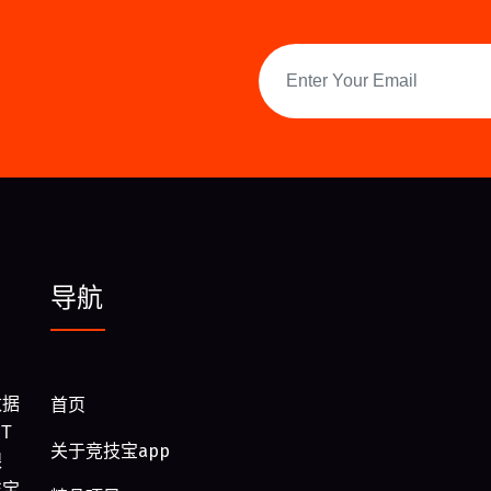
导航
数据
首页
T
关于竞技宝app
跟
技宝