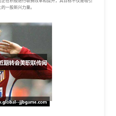
前正在积极进行联赛改革和提升，其目标不仅是吸引
上的一股新兴力量。