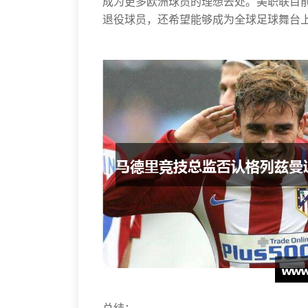
成为更多欧洲球员的理想去处。美职联目
退役球员，还希望能够成为全球足球舞台