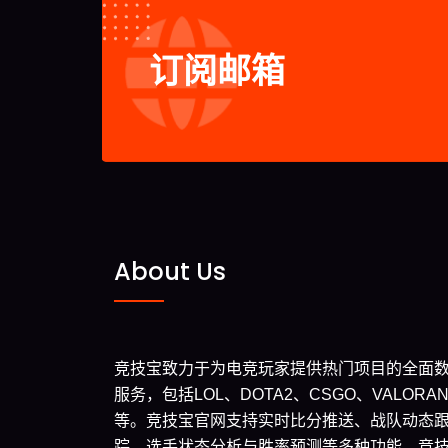
订阅邮箱
About Us
竞技宝致力于为电竞玩家提供热门项目的全面
服务，包括LOL、DOTA2、CSGO、VALORAN
等。竞技宝官网支持实时比分推送、战队动态
踪、选手状态分析与胜率预测等多种功能。竞