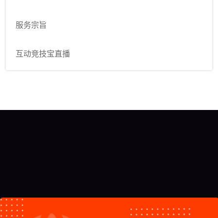
服务宗旨
互动竞技宝直播