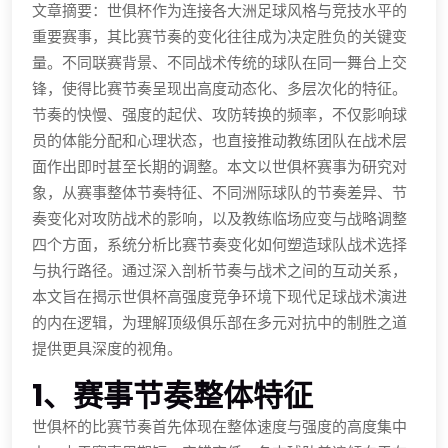
文章摘要：世俱杯作为连接各大洲足球风格与竞技水平的
重要赛事，其比赛节奏的变化往往成为决定胜负的关键变
量。不同联赛背景、不同战术传统的球队在同一舞台上交
锋，使得比赛节奏呈现出高度动态化、多层次化的特征。
节奏的快慢、强度的起伏、攻防转换的频率，不仅影响球
员的体能分配和心理状态，也直接推动教练团队在战术层
面作出即时甚至长期的调整。本文以世俱杯赛事为研究对
象，从赛事整体节奏特征、不同洲际球队的节奏差异、节
奏变化对攻防战术的影响，以及教练临场应变与战略调整
四个方面，系统分析比赛节奏变化如何塑造球队战术选择
与执行路径。通过深入剖析节奏与战术之间的互动关系，
本文旨在揭示世俱杯高强度竞争环境下现代足球战术演进
的内在逻辑，为理解顶级俱乐部在多元对抗中的制胜之道
提供更具深度的视角。
1、赛事节奏整体特征
世俱杯的比赛节奏首先体现在整体速度与强度的高度集中