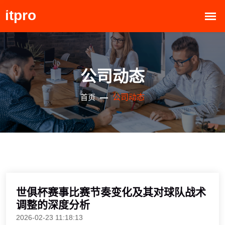
公司动态
公司动态
首页
世俱杯赛事比赛节奏变化及其对球队战术
调整的深度分析
2026-02-23 11:18:13