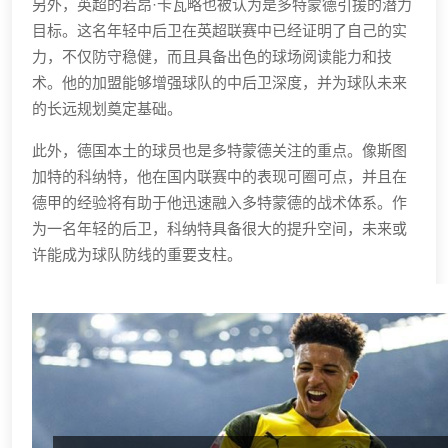
另外，英超的若昂·卡瓦略也被认为是多特蒙德引援的潜力
目标。这名年轻中后卫在英超联赛中已经证明了自己的实
力，不仅防守稳健，而且具备出色的球场阅读能力和技
术。他的加盟能够增强球队的中后卫深度，并为球队未来
的长远规划奠定基础。
此外，德国本土的球员也是多特蒙德关注的重点。像斯图
加特的科纳特，他在国内联赛中的表现可圈可点，并且在
德甲的经验将有助于他迅速融入多特蒙德的战术体系。作
为一名年轻的后卫，科纳特具备很大的提升空间，未来或
许能成为球队防线的重要支柱。