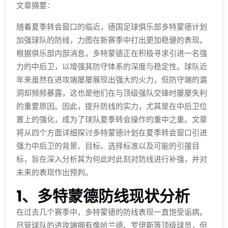
文章摘要：
随着夏季转会窗口的临近，德国足球俱乐部多特蒙德计划
加强球队的防线，力图在新赛季中打出更加稳健的表现。
根据俱乐部内部消息，多特蒙德正在积极寻求引进一名强
力的中后卫，以增强其防守体系的深度与稳定性。球队近
年来虽然在进攻端屡屡展现出强大的火力，但防守端的漏
洞却频频暴露，这也是他们在与顶级强队交锋时屡屡失利
的重要原因。因此，提升防线的实力，尤其是在中后卫位
置上的强化，成为了球队夏季转会操作的重中之重。文章
将从四个方面详细探讨多特蒙德计划在夏季转会窗口引进
强力中后卫的背景、目标、选择标准以及可能的引援目
标，旨在深入分析其为何此时此刻对防线进行补强，并对
未来的表现作出预判。
1、多特蒙德防线现状分析
在过去几个赛季中，多特蒙德的防线表现一直饱受诟病。
尽管球队的进攻端拥有像哈兰德、罗伊斯等顶级球员，但