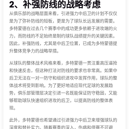
2、补强防线的战略考虑
从俱乐部的战略层面来看，引进强力中后卫的计划不仅仅
是为了弥补防线的短板，更是为了球队长远发展的需要。
多特蒙德在过去几个赛季中的成功更多依赖于进攻端的火
力，而防线的不足始终是制约球队战绩提升的关键因素。
因此，补强防线，尤其是中后卫位置，已成为多特蒙德提
升整体竞争力的战略举措。
从球队的整体战术风格来看，多特蒙德一贯注重高压逼抢
和快速反击，但这种打法对防线的要求也非常高。如果中
后卫无法在一对一防守和组织进攻中发挥作用，球队的整
体战术将受到影响。为了更好地适应现代足球的发展趋
势，俱乐部管理层决定引进一名既能保证防守稳固，又能
够帮助球队快速组织进攻的后卫，以提高防线的整体表
现。
此外，多特蒙德也希望通过引进强力中后卫来增强球队的
深度和替补实力。随着赛季的深入，伤病和停赛不可避