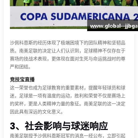
沙佩科恩斯的经历体现了极端困境下的团队精神和坚韧品
质。南美足联的决定让人们认识到，足球精神不仅存在于
赛场的技战术表现，更体现在面对生死与命运挑战时的尊
严和团结。
竞技宝直播
这一荣誉也成为足球教育的重要素材，提醒年轻球员和球
迷，足球是一项有温度的运动，胜利和荣誉不仅是赛场上
的奖杯，更是人类精神力量的象征。南美足联的这一决定
因此具有深远的文化意义。
3、社会影响与球迷响应
南美足联授予沙佩科恩斯冠军的消息一经公布，立即引起