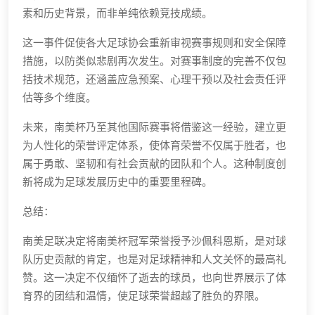
素和历史背景，而非单纯依赖竞技成绩。
这一事件促使各大足球协会重新审视赛事规则和安全保障
措施，以防类似悲剧再次发生。对赛事制度的完善不仅包
括技术规范，还涵盖应急预案、心理干预以及社会责任评
估等多个维度。
未来，南美杯乃至其他国际赛事将借鉴这一经验，建立更
为人性化的荣誉评定体系，使体育荣誉不仅属于胜者，也
属于勇敢、坚韧和有社会贡献的团队和个人。这种制度创
新将成为足球发展历史中的重要里程碑。
总结：
南美足联决定将南美杯冠军荣誉授予沙佩科恩斯，是对球
队历史贡献的肯定，也是对足球精神和人文关怀的最高礼
赞。这一决定不仅缅怀了逝去的球员，也向世界展示了体
育界的团结和温情，使足球荣誉超越了胜负的界限。