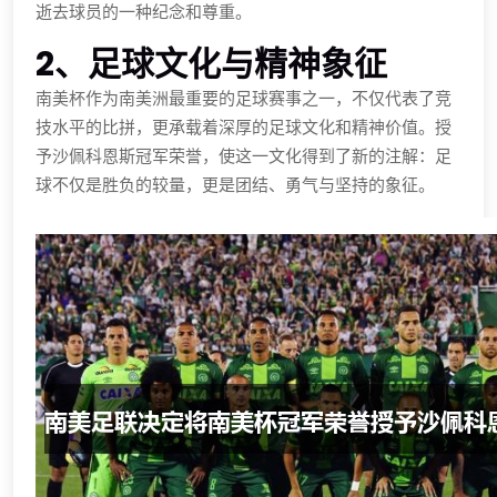
逝去球员的一种纪念和尊重。
2、足球文化与精神象征
南美杯作为南美洲最重要的足球赛事之一，不仅代表了竞
技水平的比拼，更承载着深厚的足球文化和精神价值。授
予沙佩科恩斯冠军荣誉，使这一文化得到了新的注解：足
球不仅是胜负的较量，更是团结、勇气与坚持的象征。