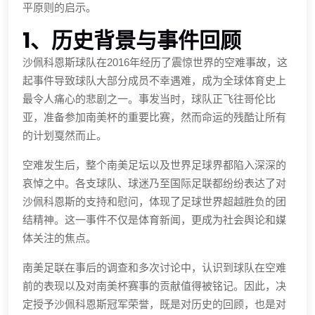
平原则的启示。
1、历史背景与事件回顾
沙佩科恩斯球队在2016年经历了震惊世界的空难事故，这
起事件导致球队大部分成员不幸遇难，成为全球体育史上
最令人痛心的悲剧之一。事发当时，球队正飞往哥伦比
亚，准备参加南美杯的重要比赛，然而命运的残酷让所有
的计划戛然而止。
空难发生后，整个南美足坛以及世界足球界都陷入深深的
哀悼之中。各支球队、球迷乃至国际足联都纷纷表达了对
沙佩科恩斯的支持和慰问，体现了足球世界超越胜负的团
结精神。这一事件不仅是体育新闻，更成为社会舆论和媒
体关注的焦点。
南美足联在事后的调查和多次讨论中，认识到球队在空难
前的表现以及对南美杯赛事的贡献值得被铭记。因此，决
定授予沙佩科恩斯冠军荣誉，既是对历史的回顾，也是对