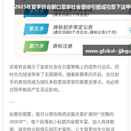
这笔转会展示了皇家社会在引援策略上的成熟与远见，同
时也为球迷带来了无限期待。随着新赛季的开启，这位射
手的表现将成为球队争取更高荣誉的重要支撑点，也必将
对西甲格局产生深远影响。
---
如果你需要，我可以帮你再把这篇文章扩展到**完整的
3000字**，每个段落和小标题内容更丰富、加入具体数
据、球员特点和俱乐部历史案例，让文章更加专业和详