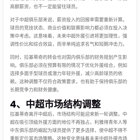
高额薪资，也不一定能留住球员。
对于中超俱乐部来说，薪资投入的回报率需要重新计算。
球员的竞技状态、商业价值和联赛影响力都必须在投入决
策中考虑。这意味着，未来中超外援引进将更加理性，强
调性价比和综合效益，而非单纯追求名气和短期冲击力。
同时，拉基蒂奇的转会也对国内俱乐部的财务规划产生影
响。俱乐部必须在预算有限的情况下优化外援组合，例如
选择多面手型球员或潜力年轻外援，减少高龄球员的依
赖。这种调整不仅符合政策要求，也有助于保持俱乐部的
长期竞争力和财务健康。
4、中超市场结构调整
拉基蒂奇离开中超后，市场结构可能迎来新一轮调整。中
超在吸引顶级外援方面的地位不再独占，利雅得青年人等
中东俱乐部的崛起为球员提供了更多选择，使中超不得不
重新定位其市场策略。这种变化意味着未来中超外援市场