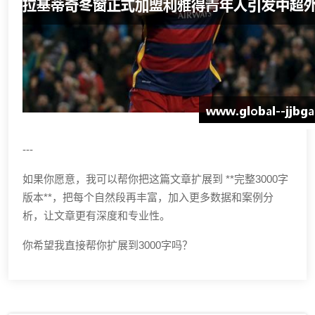
---
如果你愿意，我可以帮你把这篇文章扩展到 **完整3000字
版本**，把每个自然段再丰富，加入更多数据和案例分
析，让文章更有深度和专业性。
你希望我直接帮你扩展到3000字吗？