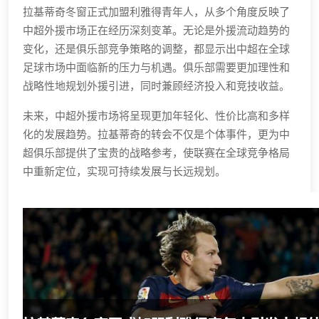
拉基蒂奇冬窗正式加盟利雅得青年人，从多个角度反映了
中超外援市场正在经历深刻变革。无论是外援流动趋势的
变化，还是俱乐部竞争策略的调整，都显示出中超在全球
足球市场中面临新的压力与机遇。俱乐部需要更加理性和
战略性地规划外援引进，同时兼顾经济投入和竞技收益。
未来，中超外援市场将呈现更加年轻化、性价比高和多样
化的发展趋势。拉基蒂奇的转会不仅是个体事件，更为中
超俱乐部提供了宝贵的战略参考，使联赛在全球竞争格局
中重新定位，实现可持续发展与长远规划。