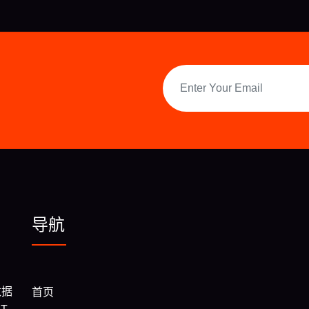
导航
数据
首页