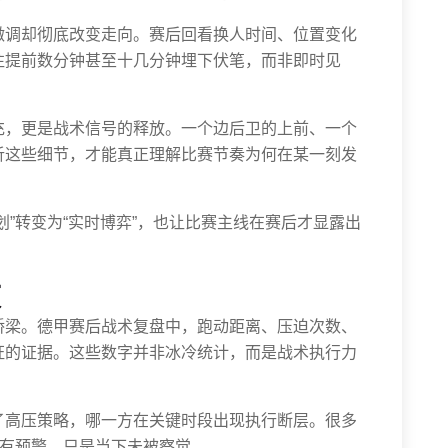
微调却彻底改变走向。赛后回看换人时间、位置变化
往提前数分钟甚至十几分钟埋下伏笔，而非即时见
充，更是战术信号的释放。一个边后卫的上前、一个
析这些细节，才能真正理解比赛节奏为何在某一刻发
划”转变为“实时博弈”，也让比赛主线在赛后才显露出
败
桥梁。德甲赛后战术复盘中，跑动距离、压迫次数、
证的证据。这些数字并非冰冷统计，而是战术执行力
了高压策略，哪一方在关键时段出现执行断层。很多
早有预警，只是当下未被察觉。