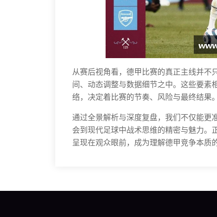
从赛后视角看，德甲比赛的真正主线并不
间、动态调整与数据细节之中。这些要素
络，决定着比赛的节奏、风险与最终结果
通过全景解析与深度复盘，我们不仅能更准
会到现代足球中战术思维的精密与魅力。
呈现在观众眼前，成为理解德甲竞争本质