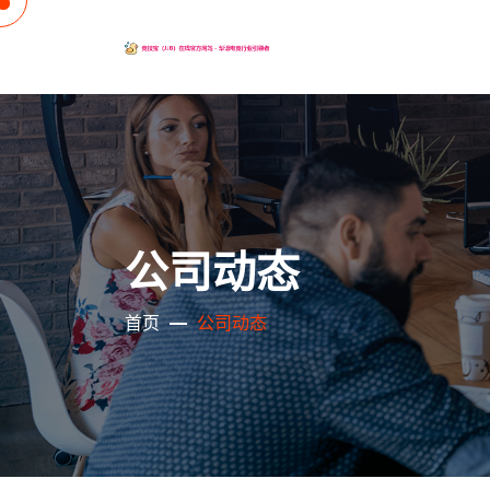
公司动态
首页
公司动态