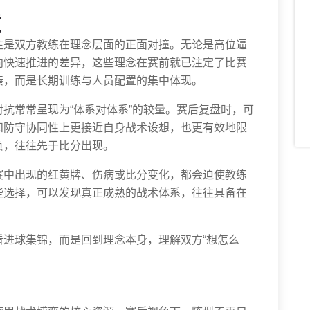
撞
往是双方教练在理念层面的正面对撞。无论是高位逼
向快速推进的差异，这些理念在赛前就已注定了比赛
凑，而是长期训练与人员配置的集中体现。
抗常常呈现为“体系对体系”的较量。赛后复盘时，可
和防守协同性上更接近自身战术设想，也更有效地限
负，往往先于比分出现。
赛中出现的红黄牌、伤病或比分变化，都会迫使教练
些选择，可以发现真正成熟的战术体系，往往具备在
进球集锦，而是回到理念本身，理解双方“想怎么