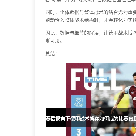
同时，个体数据与整体战术的结合尤为重
跑动嵌入整体战术结构时，才会转化为实
因此，数据与细节的解读，让德甲战术博
晰可见。
总结：