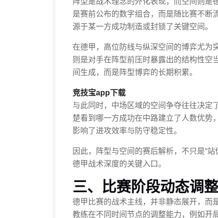
阵型是战术理念的外化表现，而空间则是
是赛前公布的数字组合，而是随比赛不断
源于某一方成功制造或封锁了关键空间。
在德甲，高位防线与纵深空间的博弈尤为
则是对手在阵型前压时暴露出的结构性空
间生成，而是阵型博弈的长期积累。
竞技宝app下载
与此同时，中场区域的空间争夺往往决定
楚看到哪一方成功在中路建立了人数优势
影响了进攻效率与防守稳定性。
因此，阵型与空间的赛后解析，不只是“站
德甲战术深度的关键入口。
三、比赛阶段动态调
德甲比赛的战术主线，并非静态展开，而
教练在不同时间节点的调整能力，例如开