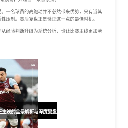
要。一名球员的高跑动并不必然带来优势，只有当其
质性压制。赛后复盘正是验证这一点的最佳时机。
弈从经验判断升级为系统分析，也让比赛主线更加清