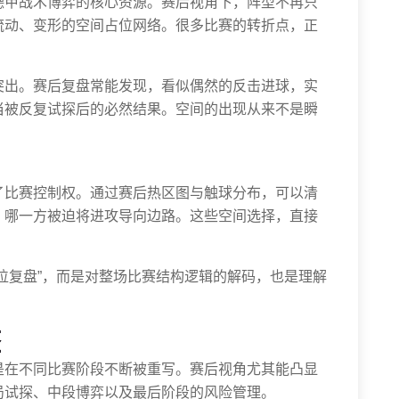
德甲战术博弈的核心资源。赛后视角下，阵型不再只
流动、变形的空间占位网络。很多比赛的转折点，正
突出。赛后复盘常能发现，看似偶然的反击进球，实
当被反复试探后的必然结果。空间的出现从来不是瞬
了比赛控制权。通过赛后热区图与触球分布，可以清
，哪一方被迫将进攻导向边路。这些空间选择，直接
位复盘”，而是对整场比赛结构逻辑的解码，也是理解
整
是在不同比赛阶段不断被重写。赛后视角尤其能凸显
局试探、中段博弈以及最后阶段的风险管理。